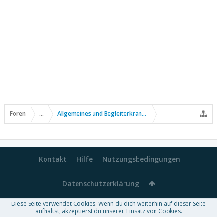
Foren
...
Allgemeines und Begleiterkrankungen
Kontakt
Hilfe
Nutzungsbedingungen
Datenschutzerklärung
Diese Seite verwendet Cookies. Wenn du dich weiterhin auf dieser Seite
Forum software by XenForo™
aufhältst, akzeptierst du unseren Einsatz von Cookies.
-
Deutsch von xenDach