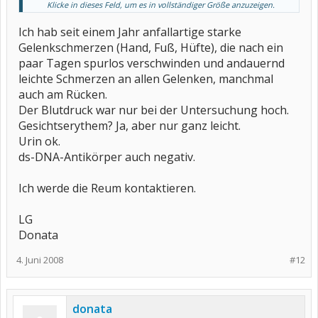
Klicke in dieses Feld, um es in vollständiger Größe anzuzeigen.
.
Ich hab seit einem Jahr anfallartige starke
Klingt eher danach, dass noch "etwas anderes" als "nur" eine PSA
dahinterstecken könnte.
Gelenkschmerzen (Hand, Fuß, Hüfte), die nach ein
paar Tagen spurlos verschwinden und andauernd
Vielleicht sollte man doch mal die ds-DNA -Antikörper (trotz
negativer ANA) bestimmen und den Urin untersuchen lassen....
leichte Schmerzen an allen Gelenken, manchmal
auch am Rücken.
Das könnte ja Dein Haus-/oder Hautarzt machen .. bevor Du bis
Der Blutdruck war nur bei der Untersuchung hoch.
September wartest ..
Gesichtserythem? Ja, aber nur ganz leicht.
lg waschbär
Urin ok.
ds-DNA-Antikörper auch negativ.
Ich werde die Reum kontaktieren.
LG
Donata
4. Juni 2008
#12
donata