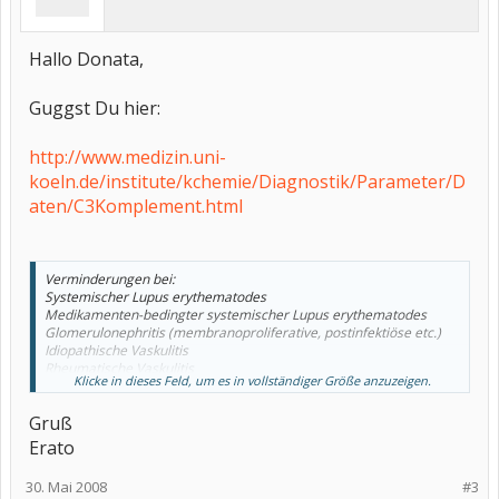
Hallo Donata,
Guggst Du hier:
http://www.medizin.uni-
koeln.de/institute/kchemie/Diagnostik/Parameter/D
aten/C3Komplement.html
Verminderungen bei:
Systemischer Lupus erythematodes
Medikamenten-bedingter systemischer Lupus erythematodes
Glomerulonephritis (membranoproliferative, postinfektiöse etc.)
Idiopathische Vaskulitis
Rheumatische Vaskulitis
Klicke in dieses Feld, um es in vollständiger Größe anzuzeigen.
Kryoglobulinämie
HUS bzw. TTP
Gruß
Sepsis
Akute Pankreatitis
Erato
Hereditärer Mangel (C3-, Faktor H-, Faktor I-Mangel)
30. Mai 2008
#3