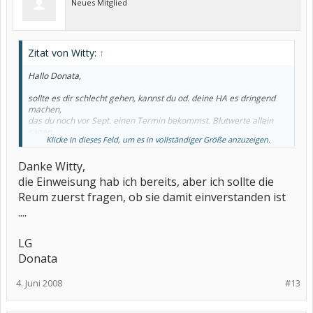
Neues Mitglied
Zitat von Witty:
↑
Hallo Donata,
sollte es dir schlecht gehen, kannst du od. deine HA es dringend
machen,
das du noch vor Sept. einen Termin bekommst. Blutwerte allein
sagen
Klicke in dieses Feld, um es in vollständiger Größe anzuzeigen.
ja nicht aus, wie es dir geht. Die Rheumadoc wird ohnehin wieder
neue
Danke Witty,
Werte bestimmen lassen. Das sollte man wenn man noch keine
Diagnose
die Einweisung hab ich bereits, aber ich sollte die
hat, auch öfters tun. Die Werte können sich ja in der Zwischenzeit
Reum zuerst fragen, ob sie damit einverstanden ist
ja
auch verändern.
....
Wünsche dir gute Besserung.
LG
Donata
4. Juni 2008
#13