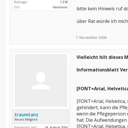
Beiträge:
1.318
Ort:
Hannover
bitte kein Hinweis ruf d
über Rat würde ich mic
7. November 2006
Vielleicht hilt dieses
Informationsblatt Ve
[FONT=Arial, Helvetic
[FONT=Arial, Helvetica,
gehindert, kann die Pfl
wenn die Pflegeperson 
traumtanz
hat. Die Aufwendungen 
Neues Mitglied
[FONT=Arial, Helvetica, 
Registriert seit:
14. August 2006