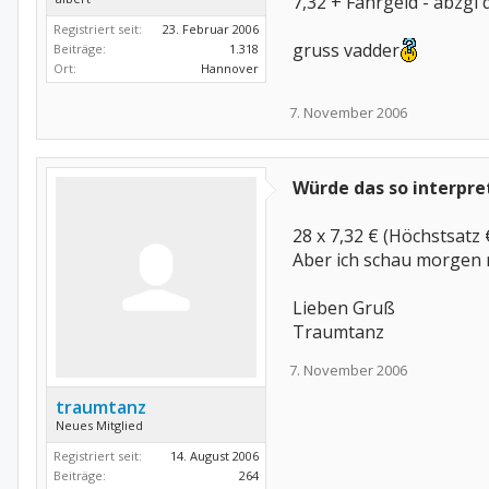
7,32 + Fahrgeld - abzgl
Registriert seit:
23. Februar 2006
gruss vadder
Beiträge:
1.318
Ort:
Hannover
7. November 2006
Würde das so interpret
28 x 7,32 € (Höchstsatz 
Aber ich schau morgen n
Lieben Gruß
Traumtanz
7. November 2006
traumtanz
Neues Mitglied
Registriert seit:
14. August 2006
Beiträge:
264