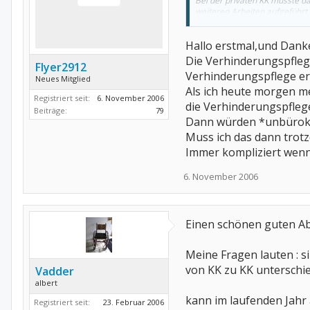
Bei der privaten KK musste da
weiteren Arbeiten aufgeführt
Um sinnvollerweise diese 143
Hallo erstmal,und Danke
Wichtig ist, dass es immer gut
Die Verhinderungspflege
Flyer2912
Verhinderungspflege er
Neues Mitglied
Gruss pumpkin
Als ich heute morgen me
Registriert seit:
6. November 2006
die Verhinderungspflege
Beiträge:
79
Dann würden *unbürokr
Muss ich das dann trot
Immer kompliziert wen
6. November 2006
Einen schönen guten Ab
Meine Fragen lauten : 
von KK zu KK unterschie
Vadder
albert
kann im laufenden Jahr
Registriert seit:
23. Februar 2006