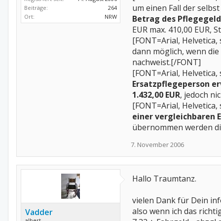
um einen Fall der selbst
Beiträge:
264
Ort:
NRW
Betrag des Pflegegeld
EUR max. 410,00 EUR, St
[FONT=Arial, Helvetica,
dann möglich, wenn di
nachweist.[/FONT]
[FONT=Arial, Helvetica, 
Ersatzpflegeperson e
1.432,00 EUR
, jedoch n
[FONT=Arial, Helvetica, 
einer vergleichbaren 
übernommen werden die 
7. November 2006
Hallo Traumtanz.
vielen Dank für Dein inf
also wenn ich das richti
Vadder
albert