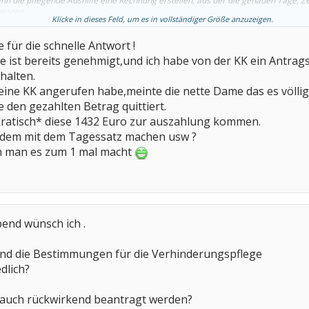
nn die pflegende Aushilfe eine Rechnung erstellen, aus der die genauen Tage, Z
 waren.
Klicke in dieses Feld, um es in vollständiger Größe anzuzeigen.
2,00 zu erhalten, sollte man den Tagessatz errechnen
Sollte sich so bei € 45
 für die schnelle Antwort !
e 8 Stunden sind !
 ist bereits genehmigt,und ich habe von der KK ein Antrag
halten.
ine KK angerufen habe,meinte die nette Dame das es völlig
 den gezahlten Betrag quittiert.
atisch* diese 1432 Euro zur auszahlung kommen.
zdem mit dem Tagessatz machen usw ?
n man es zum 1 mal macht
end wünsch ich .
sind die Bestimmungen für die Verhinderungspflege
dlich?
 auch rückwirkend beantragt werden?