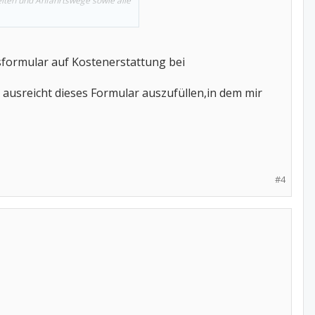
eiten und Anfahrtswege sowie alle
,00 / Tag einrenken.
sformular auf Kostenerstattung bei
 ausreicht dieses Formular auszufüllen,in dem mir
#4