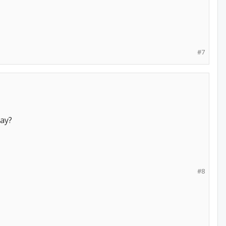
#7
kay?
#8