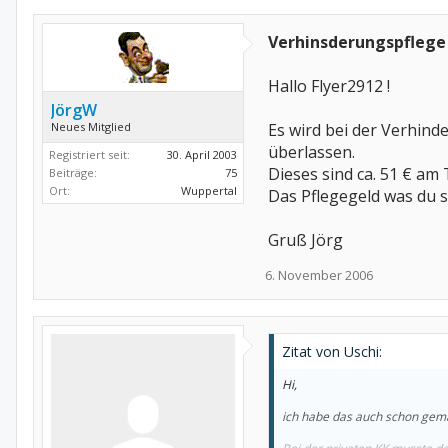
Verhinsderungspflege
Hallo Flyer2912 !
JörgW
Neues Mitglied
Es wird bei der Verhind
überlassen.
Registriert seit:
30. April 2003
Dieses sind ca. 51 € am 
Beiträge:
75
Ort:
Wuppertal
Das Pflegegeld was du s
Gruß Jörg
6. November 2006
Zitat von Uschi:
Hi,
ich habe das auch schon gema