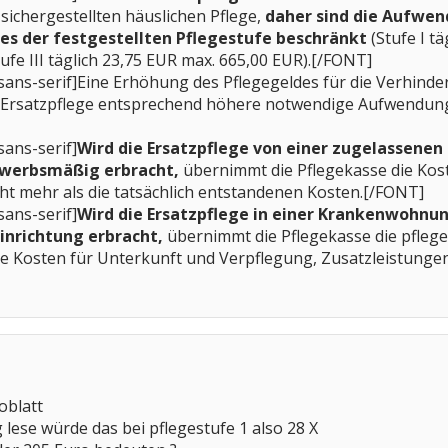
 sichergestellten häuslichen Pflege,
daher sind die Aufwen
es der festgestellten Pflegestufe beschränkt
(Stufe I tä
ufe III täglich 23,75 EUR max. 665,00 EUR).[/FONT]
 sans-serif]Eine Erhöhung des Pflegegeldes für die Verhind
e Ersatzpflege entsprechend höhere notwendige Aufwendun
sans-serif]
Wird die Ersatzpflege von einer zugelassenen 
rwerbsmäßig erbracht,
übernimmt die Pflegekasse die Kos
icht mehr als die tatsächlich entstandenen Kosten.[/FONT]
sans-serif]
Wird die Ersatzpflege in einer Krankenwohnu
Einrichtung erbracht,
übernimmt die Pflegekasse die pfl
Kosten für Unterkunft und Verpflegung, Zusatzleistungen
oblatt
g lese würde das bei pflegestufe 1 also 28 X