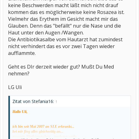
keine Beschwerden macht läßt mich nicht drauf
kommen das es möglicherweise keine Rosazea ist.
Vielmehr das Erythem im Gesicht macht mir das
Glauben. Denn das "befällt" nur die Nase und die
Haut unter den Augen /Wangen.
Die Antibiotikasalbe vom Hautarzt hat zumindest
nicht verhindert das es vor zwei Tagen wieder
aufflammte.
Geht es DIr derzeit wieder gut? Mußt Du Med
nehmen?
LG Uli
Zitat von Stefania16:
↑
Hallo Uli,
ich bin seit Mai 2007 an SLE erkrankt...
bei mir fing alles gleichzeitig an...
zuwenig Blutkörperchen... nach ner weile...