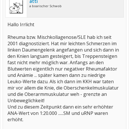
atti
Aber alles
Step by Step
....
a boarischer Schwob
alles langsam und mit vielen
Pausen
...uff das is net immer das was ich
will...bin net eine die gern pausen macht...:o:o:o
kann nicht alles mitmachen....
aber man merkt es schon wen was ist....
Hallo Irrlicht
die gelenke
streiken
dan etwas...einigemale könnte ich auch nen
Wetterfrosch
sein
...den ich merke es sofort wen wen
regnet
oder die
Rheuma bzw. Mischkollagenose/SLE hab ich seit
sonne
scheint...
Sonst kann ich sagen das es mir
Super-Gut
geht....
2001 diagnostiziert. Hat mir leichten Schmerzen im
bishierher
war es auch nen
sh....ttt langer weg
....
linken Daumengelenk angefangen und sich dann in
den Knien langsam gesteigert, bis Treppensteigen
Ja,ich bekomme
Medis:
Cellcept.
..
fast nicht mehr möglich war. Anfangs an den
Decortin...(Corti)
Blutwerten eigentlich nur negativer Rheumafaktor
ibu600.....
und Anämie ... später kamen dann zu niedrige
Gott sei danke es sind net mehr soviel...
Leuko-Werte dazu. Als ich dann im KKH war taten
mal kurz am rande
Bemerkt
oöy ich mal wieder
mir vor allem die Knie, die Oberschenkelmuskulatur
und die Oberarmmuskulatur weh - grenzte an
Liebe
Grüße
und alles
Gute
Unbeweglichkeit!
Und zu diesem Zeitpunkt dann ein sehr erhöhter
ANA-Wert von 1:20.000 ......SM und uRNP waren
erhöht.