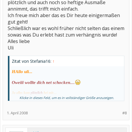
plötzlich und auch noch so heftige Ausmaße
annimmt, das trifft mich einfach.
Ich freue mich aber das es Dir heute einigermaßen
gut geht!
Schließlich war es wohl früher nicht selten das einem
sowas was Du erlebt hast zum verhängnis wurde!
Alles liebe
Uli
Zitat von Stefania16:
↑
HAllo uli...
Oweiii wollte dich net schocken....
Ja alles kam
plötzlich
bei mir....
einfach so von einem zum andern Tag...
Klicke in dieses Feld, um es in vollständiger Größe anzuzeigen.
Smile,so gern ich auch
Dr.House
mag,aber in seine Praxis würde ich
net
woll
en
...
1. April 2008
#8
So jetzt bin ich ab ende
April
und anfang
Mai
seit fast nen jahr an SLE
erkrankt...und kann sagen ja jetzt geht es mir Gut ...naja...ab und an etwas
schmerzen an den
Gelenken
...Kopf...und Magen
...
aber das geht nach ne weile wieder...
Mache sogar etwas Sport
...
(Gelenkeschoned)