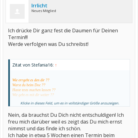
Irrlicht
Neues Mitglied
Ich drücke Dir ganz fest die Daumen für Deinen
Termin!!!
Werde verfolgen was Du schreibst!
Zitat von Stefania16:
↑
Wie errgeht es den dir ??
Warst du beim Doc ??
Haste tests machen lassen ??
Wie geht es mit dir weiter ??
Klicke in dieses Feld, um es in vollständiger Größe anzuzeigen.
Entschuldige,die ganzen Fragen ....
bin hoffentlich nicht etwas zuneugierig !!!!:o
Nein, da brauchst Du Dich nicht entschuldigen! Ich
Liebe grüße
freu mich darüber weil es zeigt das Du mich ernst
nimmst und das finde ich schön.
Ich habe in etwa 5 Wochen einen Termin beim