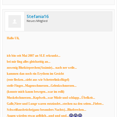
Stefania16
Neues Mitglied
Hallo Uli,
ich bin seit Mai 2007 an SLE erkrankt...
bei mir fing alles gleichzeitig an...
zuwenig Blutkörperchen(Anämie)... nach ner weile...
kammen dan noch ein
Erythem im Gesicht
(rote flecken...sieht aus wie Schetterlinksflügel)
steife Finger...
Magenschmerzen...
Gelenkschmerzen...
(konnte mich kaum bewegen...war im rolli)
Muskelschmerzen...Kopfweh...war Müde und schlapp...
Übelkeit...
Galle,Niere und Lunge waren entzündet...
stechen na den seiten...
Fieber...
Schweißausbrüche(ganz besonders Nachts)...
Blutbrechen...
Augen würden etwas gelblich...
und und und...