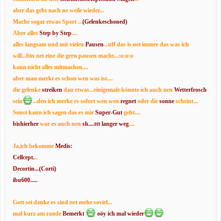
aber das geht nach ne weile wieder...
Mache sogar etwas Sport
...
(Gelenkeschoned)
Aber alles
Step by Step
....
alles langsam und mit vielen
Pausen
...uff das is net immer das was ich
will...bin net eine die gern pausen macht...:o:o:o
kann nicht alles mitmachen....
aber man merkt es schon wen was ist....
die gelenke
streiken
dan etwas...einigemale könnte ich auch nen
Wetterfrosch
sein
...den ich merke es sofort wen wen
regnet
oder die
sonne
scheint...
Sonst kann ich sagen das es mir
Super-Gut
geht....
bishierher
war es auch nen
sh....ttt langer weg
....
Ja,ich bekomme
Medis:
Cellcept.
..
Decortin...(Corti)
ibu600.....
Gott sei danke es sind net mehr soviel...
mal kurz am rande
Bemerkt
oöy ich mal wieder