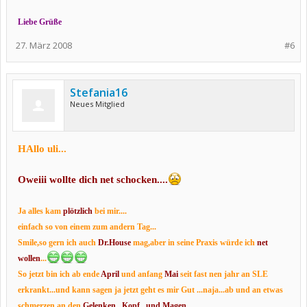
Liebe Grüße
27. März 2008
#6
Stefania16
Neues Mitglied
HAllo uli...
Oweiii wollte dich net schocken....
Ja alles kam
plötzlich
bei mir....
einfach so von einem zum andern Tag...
Smile,so gern ich auch
Dr.House
mag,aber in seine Praxis würde ich
net
woll
en
...
So jetzt bin ich ab ende
April
und anfang
Mai
seit fast nen jahr an SLE
erkrankt...und kann sagen ja jetzt geht es mir Gut ...naja...ab und an etwas
schmerzen an den
Gelenken
...Kopf...und Magen
...