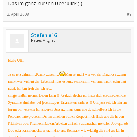
Das im ganz kurzen Überblick ;-)
2. April 2008
#9
Stefania16
Neues Mitglied
Hallo Uli...
Ja es ist schlimm....Krank zusein....
Man ist nicht wie vor der Diagnose....
man
merkt wie wichtig das Leben ist...
das es kurz sein kann...
wen man nicht jeden
Tag
nutzt.
Ich bin froh das ich jetzt
einigermaßen
normal
Leben kann !!!
Gut,ich dachte ich hätte dich erschrocken,
die
Symtome sind,
aber bei jeden
Lupus-Erkrankten anderes !!
Ohhjaaa seit ich hier im
forum bin verstehe ich anderen Besser....
man kann wie du schreibst,sich in die
Personen interpretieren.
Du hast meinen vollen Respect....ich finde alle die in den
KLiniken oder Krankenhäusern Arbeiten einfach supi/machen ne tollen Job,egal ob
Doc oder Krankenschwester.....Hab erst Bermerkt wie wichtig die sind als ich in