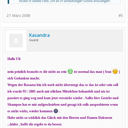
Klicke in dieses Feld, um es in vollständiger Größe anzuzeigen.
kammen dan noch ein
Erythem im Gesicht
(rote flecken...sieht aus wie Schetterlinksflügel)
steife Finger...
Magenschmerzen...
Gelenkschmerzen...
27. März 2008
#5
(konnte mich kaum bewegen...war im rolli)
Muskelschmerzen...Kopfweh...war Müde und schlapp...
Übelkeit...
Galle,Niere und Lunge waren entzündet...
stechen na den seiten...
Fieber...
Schweißausbrüche(ganz besonders Nachts)...
Blutbrechen...
Kasandra
Augen würden etwas gelblich...
und und und...
Guest
Aber vieles von diesen Symtomen müssen nicht auf Lupus andeuten...
so wie Kasandra es schreibt...
lass dich vom Doc genau abchecken...
Hallo Uli
Blutbild machen usw...
dan bist du auf nen sicheren Weg...
zu wissen was mit dir Los ist...
nein peinlich braucht es dir nicht zu sein
ist normal das man ( frau
)
Liebe grüße und alles Gute
sich Gedanken macht.
Wegen der Rosazea bin ich noch nicht überzeugt das es das ist oder sein soll
ich wurde 95 / 2001 auch mit etlichen Mittelchen behandelt und nix ist
passiert es ging weg und kam jetzt verstärkt wieder . Salbe fürs Gesicht und
Shampoo hat er mir aufgeschrieben und gesagt ich solls ausprobieren wenn
es nicht wirkt, wieder kommen
.
Habe nicht so wirklich das Glück mit den Herren und Damen Doktoren
...leider , hoffe dir ergeht es da besser.