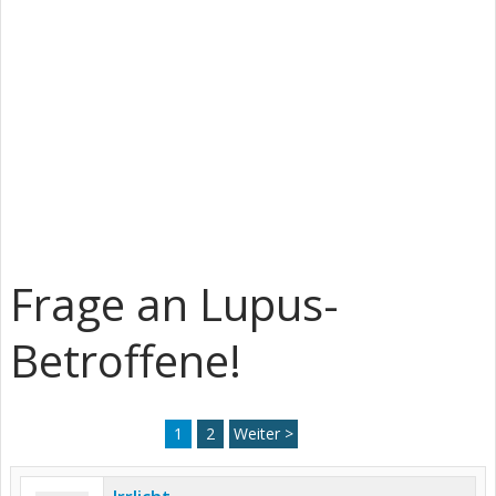
Frage an Lupus-
Betroffene!
1
2
Weiter >