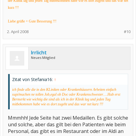
der Klinik lag und jeden Tag mitbekommen habe wie es dort zugeht und das war net
kurz !!!
Liebe grüße + Gute Besserung !!!
2. April 2008
#10
Irrlicht
Neues Mitglied
Zitat von Stefania16:
↑
ich finde alle die in den KLiniken oder Krankenhäusern Arbeiten einfach
supi/machen ne tollen Job,egal ob Doc oder Krankenschwester.....Hab erst
Bermerkt wie wichtig die sind als ich in der Klinik lag und jeden Tag
mitbekommen habe wie es dort zugeht und das war net kurz !!!
Mmmhh! Jede Seite hat zwei Medaillen. Es gibt solche
und solche, aber das gilt bei den Patienten wie beim
Personal, das gibt es im Restaurant oder im Aldi an