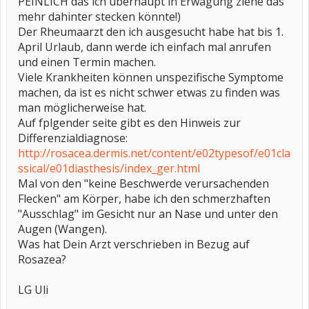
PEINLICH das ich überhaupt in Erwägung ziehe das
mehr dahinter stecken könnte!)
Der Rheumaarzt den ich ausgesucht habe hat bis 1.
April Urlaub, dann werde ich einfach mal anrufen
und einen Termin machen.
Viele Krankheiten können unspezifische Symptome
machen, da ist es nicht schwer etwas zu finden was
man möglicherweise hat.
Auf fplgender seite gibt es den Hinweis zur
Differenzialdiagnose:
http://rosacea.dermis.net/content/e02typesof/e01cla
ssical/e01diasthesis/index_ger.html
Mal von den "keine Beschwerde verursachenden
Flecken" am Körper, habe ich den schmerzhaften
"Ausschlag" im Gesicht nur an Nase und unter den
Augen (Wangen).
Was hat Dein Arzt verschrieben in Bezug auf
Rosazea?
LG Uli