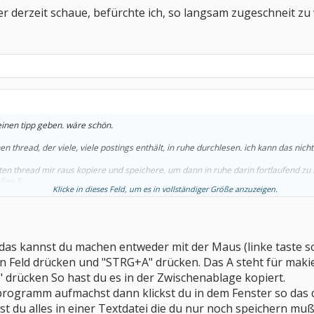
r derzeit schaue, befürchte ich, so langsam zugeschneit zu
 einen tipp geben. wäre schön.
n thread, der viele, viele postings enthält, in ruhe durchlesen. ich kann das nic
en thread mir raus kopiere und speichere, um dann in ruhe darin fortlaufend zu
llen.?
Klicke in dieses Feld, um es in vollständiger Größe anzuzeigen.
oma, kann auch niemanden fragen...
 das kannst du machen entweder mit der Maus (linke taste sol
zeit schaue, befürchte ich, so langsam zugeschneit zu werden.
en Feld drücken und "STRG+A" drücken. Das A steht für maki
 drücken So hast du es in der Zwischenablage kopiert.
rogramm aufmachst dann klickst du in dem Fenster so das d
st du alles in einer Textdatei die du nur noch speichern muß