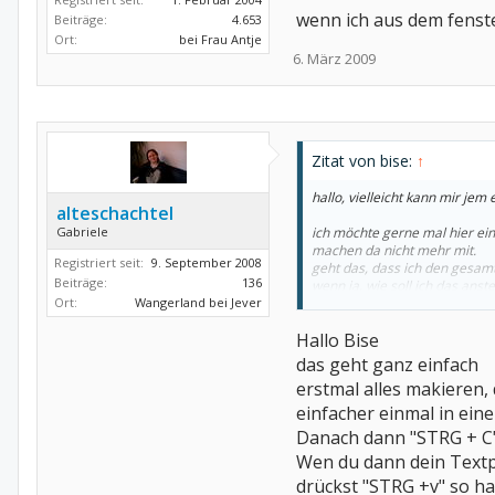
wenn ich aus dem fenste
Beiträge:
4.653
Ort:
bei Frau Antje
6. März 2009
Zitat von bise:
↑
hallo, vielleicht kann mir jem
alteschachtel
Gabriele
ich möchte gerne mal hier eine
machen da nicht mehr mit.
Registriert seit:
9. September 2008
geht das, dass ich den gesamt
Beiträge:
136
wenn ja, wie soll ich das anste
Ort:
Wangerland bei Jever
habe null ahnung.
ich bin am pc eine steinzeit 
Hallo Bise
gruss
bise
das geht ganz einfach
erstmal alles makieren,
wenn ich aus dem fenster der
einfacher einmal in ein
Danach dann "STRG + C"
Wen du dann dein Textp
drückst "STRG +v" so ha