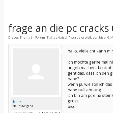
frage an die pc cracks
Dieses Thema im Forum "
Kaffeeklatsch
" wurde erstellt von
bise
,
6. 
hallo, vielleicht kann m
ich möchte gerne mal hie
augen machen da nicht 
geht das, dass ich den 
habe?
wenn ja, wie soll ich das
habe null ahnung.
ich bin am pc eine stei
gruss
bise
bise
Neues Mitglied
Registriert seit:
1. Februar 2004