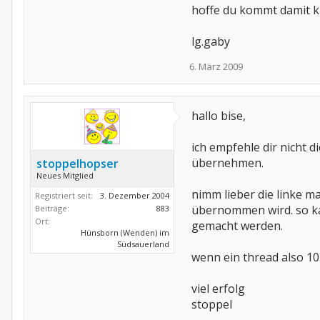
hoffe du kommt damit kl
lg.gaby
6. März 2009
hallo bise,
ich empfehle dir nicht 
übernehmen.
stoppelhopser
Neues Mitglied
nimm lieber die linke m
Registriert seit:
3. Dezember 2004
übernommen wird. so kan
Beiträge:
883
Ort:
gemacht werden.
Hünsborn (Wenden) im
Südsauerland
wenn ein thread also 10
viel erfolg
stoppel