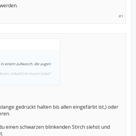
 werden.
#1
ht in einem aufwasch. die augen
 lesen, sobald ich musse habe?
ange gedrückt halten bis allen eingefärbt ist,) oder
eren.
u einen schwarzen blinkenden Stirch siehst und
t.