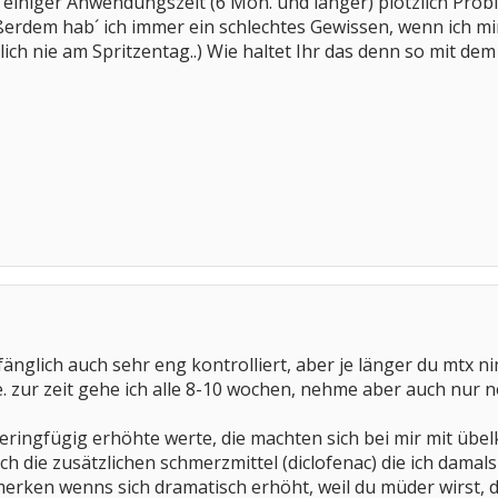
ch einiger Anwendungszeit (6 Mon. und länger) plötzlich Pr
ßerdem hab´ ich immer ein schlechtes Gewissen, wenn ich m
lich nie am Spritzentag..) Wie haltet Ihr das denn so mit dem
nglich auch sehr eng kontrolliert, aber je länger du mtx ni
. zur zeit gehe ich alle 8-10 wochen, nehme aber auch nur 
 geringfügig erhöhte werte, die machten sich bei mir mit üb
ch die zusätzlichen schmerzmittel (diclofenac) die ich damal
erken wenns sich dramatisch erhöht, weil du müder wirst, 