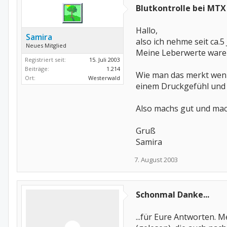
Blutkontrolle bei MTX
Hallo,
Samira
also ich nehme seit ca.5
Neues Mitglied
Meine Leberwerte waren
Registriert seit:
15. Juli 2003
Beiträge:
1.214
Wie man das merkt wenn
Ort:
Westerwald
einem Druckgefühl und d
Also machs gut und mach
Gruß
Samira
7. August 2003
Schonmal Danke...
...für Eure Antworten. 