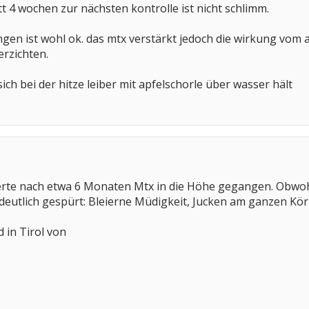
tt 4 wochen zur nächsten kontrolle ist nicht schlimm.
gen ist wohl ok. das mtx verstärkt jedoch die wirkung vom al
erzichten.
sich bei der hitze leiber mit apfelschorle über wasser hält
erte nach etwa 6 Monaten Mtx in die Höhe gegangen. Obwohl
r deutlich gespürt: Bleierne Müdigkeit, Jucken am ganzen K
 in Tirol von