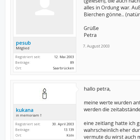
(gelesen), die auch na
alles in Ordung war. Au
Bierchen gönne... (natür
Grüße
Petra
pesub
7. August 2003
Mitglied
Registriert seit:
12. Mai 2003
Beiträge:
89
Ort:
Saarbrücken
hallo petra,
meine werte wurden anfä
werden die zeitabstände
kukana
in memoriam †
eine zeitlang hatte ich
Registriert seit:
30. April 2003
wahrscheinlich eher dur
Beiträge:
13.139
Ort:
Köln
vermute du wirst auch m