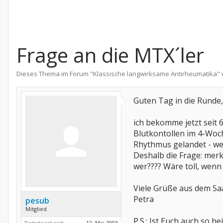
Frage an die MTX´ler
Dieses Thema im Forum "
Klassische langwirksame Antirheumatika
"
Guten Tag in die Runde,
ich bekomme jetzt seit 6
Blutkontollen im 4-Woc
Rhythmus gelandet - we
Deshalb die Frage: mer
wer???? Wäre toll, wenn
Viele Grüße aus dem Sa
Petra
pesub
Mitglied
P.S.: Ist Euch auch so heiß
Registriert seit:
12. Mai 2003