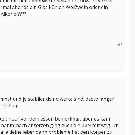
obleme mit den Leberwerte bekamen, obwohl vorher
ir mal abends ein Glas kühlen Weißwein oder ein
 Alkohol????
#4
mmst und je stabiler deine werte sind, desto länger
noch 5mg.
elkeit noch vor dem essen bemerkbar. aber es kam
s nahm. nach absetzen ging auch die übelkeit weg. ich
da ja deine leber dann probleme hat den körper zu