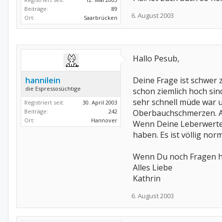
Beiträge:
89
6. August 2003
Ort:
Saarbrücken
Hallo Pesub,
hannilein
Deine Frage ist schwer 
die Espressosüchtige
schon ziemlich hoch sind
sehr schnell müde war u
Registriert seit:
30. April 2003
Beiträge:
242
Oberbauchschmerzen. Abe
Ort:
Hannover
Wenn Deine Leberwerte 
haben. Es ist völlig nor
Wenn Du noch Fragen ha
Alles Liebe
Kathrin
6. August 2003