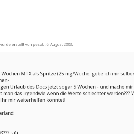
 wurde erstellt von
pesub
,
6. August 2003
.
 Wochen MTX als Spritze (25 mg/Woche, gebe ich mir selber, v
hen-
gen Urlaub des Docs jetzt sogar 5 Wochen - und mache mi
kt man das irgendwie wenn die Werte schlechter werden??? 
 Ihr mir weiterhelfen könntet!
arland:
??? ;-)))