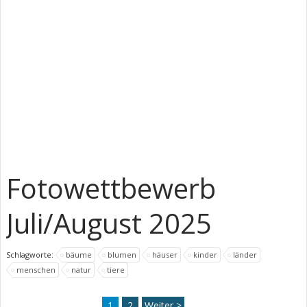
Fotowettbewerb
Juli/August 2025
Schlagworte:
bäume
blumen
häuser
kinder
länder
menschen
natur
tiere
1
2
Weiter >