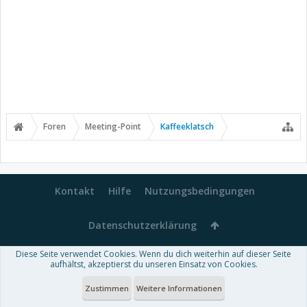
Foren
Meeting-Point
Kaffeeklatsch
Kontakt
Hilfe
Nutzungsbedingungen
Datenschutzerklärung
Diese Seite verwendet Cookies. Wenn du dich weiterhin auf dieser Seite
Forum software by XenForo™
aufhältst, akzeptierst du unseren Einsatz von Cookies.
-
Deutsch von xenDach
Some XenForo functionality crafted by
Audentio Design
.
Theme designed by
ThemeHouse
.
Zustimmen
Weitere Informationen