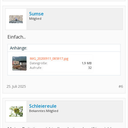
Sumse
Mitglied
Einfach...
Anhänge:
IMG_20200911_085917.jpg
Dateigröße:
1,9 MB
Aufrufe:
32
25. Juli 2025
#6
Schleiereule
Bekanntes Mitglied