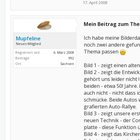
17. April 2008
Mein Beitrag zum Th
Ich habe meine Bilderda
Mupfeline
Neues Mitglied
noch zwei andere gefun
Thema passen
Registriert seit:
6. März 2008
Beiträge:
992
Ort:
Sachsen
Bild 1 - zeigt einen alt
Bild 2 - zeigt die Entwic
gehört uns leider nicht 
beiden - etwa 50! Jahre
auch nicht - nicht dass 
schmücke. Beide Autos w
grafierten Auto-Rallye.
Bild 3 - zeigt unsere er
neuen Technik - der Co
platte - diese Funktion
Bild 4 - zeigt das Kirc