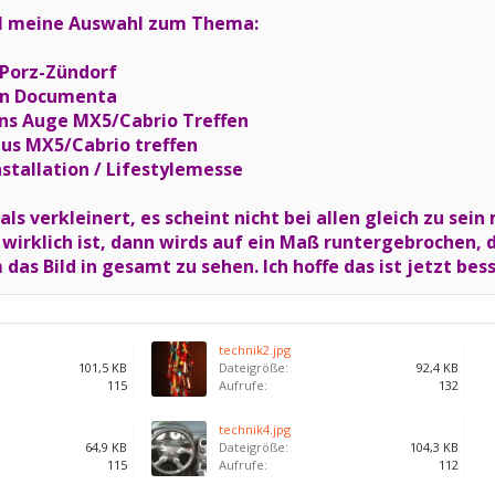
al meine Auswahl zum Thema:
l Porz-Zündorf
tion Documenta
 ins Auge MX5/Cabrio Treffen
aus MX5/Cabrio treffen
installation / Lifestylemesse
ls verkleinert, es scheint nicht bei allen gleich zu sein
 wirklich ist, dann wirds auf ein Maß runtergebrochen,
das Bild in gesamt zu sehen. Ich hoffe das ist jetzt bess
technik2.jpg
101,5 KB
Dateigröße:
92,4 KB
115
Aufrufe:
132
technik4.jpg
64,9 KB
Dateigröße:
104,3 KB
115
Aufrufe:
112