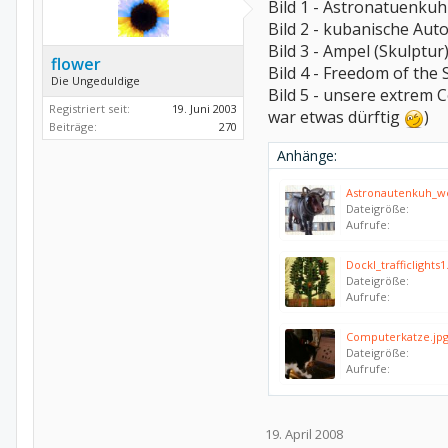
Bild 1 - Astronatuenkuh
Bild 2 - kubanische Au
Bild 3 - Ampel (Skulptu
flower
Bild 4 - Freedom of the
Die Ungeduldige
Bild 5 - unsere extrem C
Registriert seit:
19. Juni 2003
war etwas dürftig
)
Beiträge:
270
Anhänge:
Astronautenkuh_w
Dateigröße:
Aufrufe:
Dockl_trafficlights1
Dateigröße:
Aufrufe:
Computerkatze.jp
Dateigröße:
Aufrufe:
19. April 2008