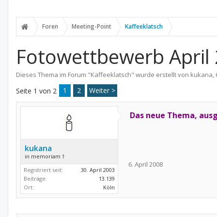
Foren
Meeting-Point
Kaffeeklatsch
Fotowettbewerb April
Dieses Thema im Forum "
Kaffeeklatsch
" wurde erstellt von
kukana
,
1
2
Weiter >
Seite 1 von 2
Das neue Thema, ausg
kukana
in memoriam †
6. April 2008
Registriert seit:
30. April 2003
Beiträge:
13.139
Ort:
Köln