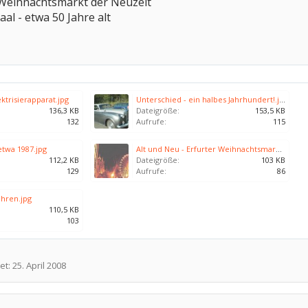
 Weihnachtsmarkt der Neuzeit
aal - etwa 50 Jahre alt
ektrisierapparat.jpg
Unterschied - ein halbes Jahrhundert!.jpg
136,3 KB
Dateigröße:
153,5 KB
132
Aufrufe:
115
twa 1987.jpg
Alt und Neu - Erfurter Weihnachtsmarkt1.jpg
112,2 KB
Dateigröße:
103 KB
129
Aufrufe:
86
ahren.jpg
110,5 KB
103
et:
25. April 2008