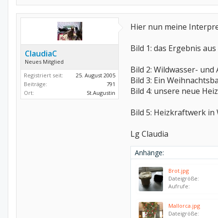
Hier nun meine Interpr
Bild 1: das Ergebnis a
ClaudiaC
Neues Mitglied
Bild 2: Wildwasser- un
Registriert seit:
25. August 2005
Bild 3: Ein Weihnachtsb
Beiträge:
791
Bild 4: unsere neue Hei
Ort:
St.Augustin
Bild 5: Heizkraftwerk in
Lg Claudia
Anhänge:
Brot.jpg
Dateigröße:
Aufrufe:
Mallorca.jpg
Dateigröße: