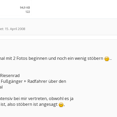
94,9 KB
122
et:
15. April 2008
mal mit 2 Fotos beginnen und noch ein wenig stöbern
...
 Riesenrad
ür Fußgänger + Radfahrer über den
al
ntensiv bei mir vertreten, obwohl es ja
ist, also stöbern ist angesagt
,