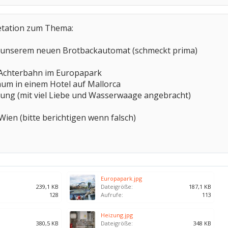
etation zum Thema:
us unserem neuen Brotbackautomat (schmeckt prima)
d Achterbahn im Europapark
aum in einem Hotel auf Mallorca
zung (mit viel Liebe und Wasserwaage angebracht)
 Wien (bitte berichtigen wenn falsch)
Europapark.jpg
239,1 KB
Dateigröße:
187,1 KB
128
Aufrufe:
113
Heizung.jpg
380,5 KB
Dateigröße:
348 KB