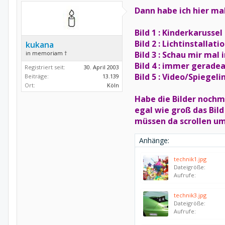
Dann habe ich hier m
Bild 1 : Kinderkarusse
Bild 2 : Lichtinstalla
kukana
in memoriam †
Bild 3 : Schau mir mal
Bild 4 : immer gerade
Registriert seit:
30. April 2003
Bild 5 : Video/Spiegel
Beiträge:
13.139
Ort:
Köln
Habe die Bilder nochma
egal wie groß das Bild
müssen da scrollen um 
Anhänge:
technik1.jpg
Dateigröße:
Aufrufe:
technik3.jpg
Dateigröße:
Aufrufe: