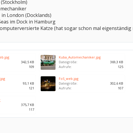
 (Stockholm)
tomechaniker
r) in London (Docklands)
 Seas im Dock in Hamburg
omputerversierte Katze (hat sogar schon mal eigenständig ne 
eb.jpg
Kuba_Automechaniker.jpg
342,5 KB
Dateigröße:
369,3 KB
109
Aufrufe:
125
.jpg
FoS_web.jpg
93,1 KB
Dateigröße:
302,6 KB
121
Aufrufe:
107
g
375,7 KB
117