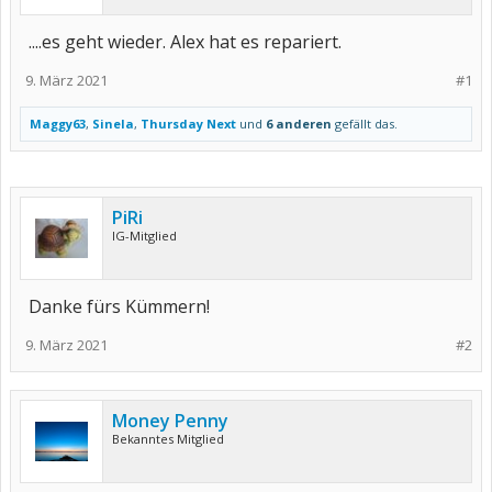
....es geht wieder. Alex hat es repariert.
9. März 2021
#1
Maggy63
,
Sinela
,
Thursday Next
und
6 anderen
gefällt das.
PiRi
IG-Mitglied
Danke fürs Kümmern!
9. März 2021
#2
Money Penny
Bekanntes Mitglied