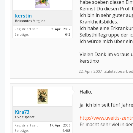
habe soeben diesen Eint
Kennst Du diesen Prof. 
Ich bin in sehr guter a
kerstin
Bekanntes Mitglied
Krankheitsbildes.
Ich habe eine Erkranku
Registriert seit:
2. April 2007
Selbsthilfegruppe der i
Beiträge:
643
Ich würde mich über ein
Vielen Dank im voraus 
kerstin:o
22. April 2007
Zuletzt bearbeit
Hallo,
ja, ich bin seit fünf J
Kira73
Uveitispapst
http://www.uveitis-zent
Er macht sehr viel in d
Registriert seit:
17. April 2006
Beiträge:
4.468