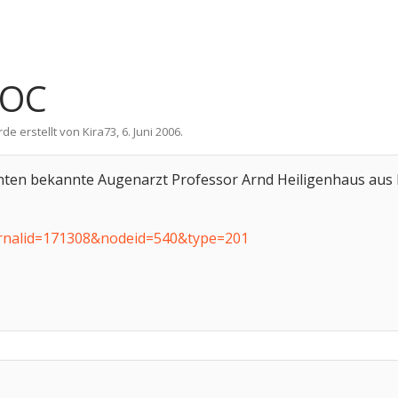
DOC
rde erstellt von
Kira73
,
6. Juni 2006
.
enten bekannte Augenarzt Professor Arnd Heiligenhaus aus 
ternalid=171308&nodeid=540&type=201