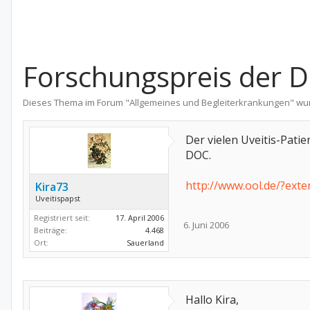
Forschungspreis der 
Dieses Thema im Forum "
Allgemeines und Begleiterkrankungen
" wu
Der vielen Uveitis-Pati
DOC.
http://www.ool.de/?ex
Kira73
Uveitispapst
Registriert seit:
17. April 2006
6. Juni 2006
Beiträge:
4.468
Ort:
Sauerland
Hallo Kira,