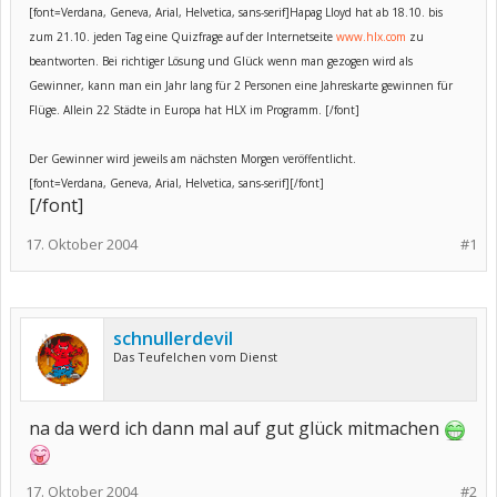
[font=Verdana, Geneva, Arial, Helvetica, sans-serif]
Hapag Lloyd hat ab 18.10. bis
zum 21.10. jeden Tag eine Quizfrage auf der Internetseite
www.hlx.com
zu
beantworten. Bei richtiger Lösung und Glück wenn man gezogen wird als
Gewinner, kann man ein Jahr lang für 2 Personen eine Jahreskarte gewinnen für
Flüge. Allein 22 Städte in Europa hat HLX im Programm.
[/font]
Der Gewinner wird jeweils am nächsten Morgen veröffentlicht.
[font=Verdana, Geneva, Arial, Helvetica, sans-serif][/font]
[/font]
17. Oktober 2004
#1
schnullerdevil
Das Teufelchen vom Dienst
na da werd ich dann mal auf gut glück mitmachen
17. Oktober 2004
#2