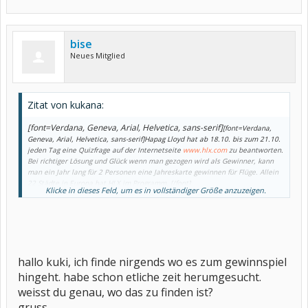
bise
Neues Mitglied
Zitat von kukana:
[font=Verdana, Geneva, Arial, Helvetica, sans-serif]
[font=Verdana,
Geneva, Arial, Helvetica, sans-serif]
Hapag Lloyd hat ab 18.10. bis zum 21.10.
jeden Tag eine Quizfrage auf der Internetseite
www.hlx.com
zu beantworten.
Bei richtiger Lösung und Glück wenn man gezogen wird als Gewinner, kann
man ein Jahr lang für 2 Personen eine Jahreskarte gewinnen für Flüge. Allein
22 Städte in Europa hat HLX im Programm.
[/font]
Klicke in dieses Feld, um es in vollständiger Größe anzuzeigen.
Der Gewinner wird jeweils am nächsten Morgen veröffentlicht.
[font=Verdana, Geneva, Arial, Helvetica, sans-serif][/font]
[/font]
hallo kuki, ich finde nirgends wo es zum gewinnspiel
hingeht. habe schon etliche zeit herumgesucht.
weisst du genau, wo das zu finden ist?
gruss