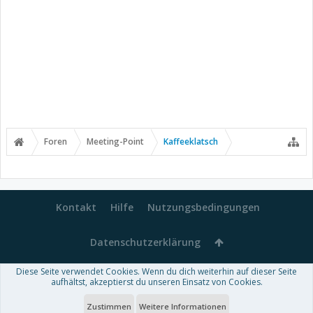
Foren
Meeting-Point
Kaffeeklatsch
Kontakt
Hilfe
Nutzungsbedingungen
Datenschutzerklärung
Diese Seite verwendet Cookies. Wenn du dich weiterhin auf dieser Seite
Forum software by XenForo™
aufhältst, akzeptierst du unseren Einsatz von Cookies.
-
Deutsch von xenDach
Some XenForo functionality crafted by
Audentio Design
.
Theme designed by
ThemeHouse
.
Zustimmen
Weitere Informationen