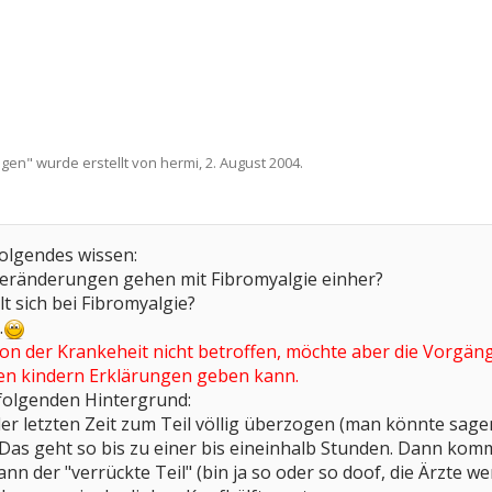
ngen
" wurde erstellt von
hermi
,
2. August 2004
.
folgendes wissen:
Veränderungen gehen mit Fibromyalgie einher?
lt sich bei Fibromyalgie?
.
 von der Krankeheit nicht betroffen, möchte aber die Vorgän
en kindern Erklärungen geben kann.
 folgenden Hintergrund:
der letzten Zeit zum Teil völlig überzogen (man könnte sa
Das geht so bis zu einer bis eineinhalb Stunden. Dann kommt 
nn der "verrückte Teil" (bin ja so oder so doof, die Ärzte w