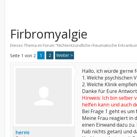
Firbromyalgie
Dieses Thema im Forum "
Nichtentzündliche rheumatische Erkranku
1
2
Weiter >
Seite 1 von 2
Hallo, ich würde gerne 
1. Welche psychischen 
2. Welche Klinik empfieh
Danke für Eure Antwort
Hinweis: Ich bin selber
helfen kann und auch d
Bei Frage 1 geht es um
Meine Frau reagiert in 
einen Einwand dazu zu. 
hab nichts getan) und da
hermi