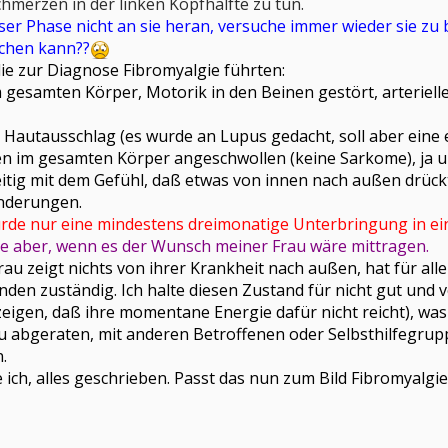
hmerzen in der linken Kopfhälfte zu tun.
r Phase nicht an sie heran, versuche immer wieder sie zu b
achen kann??
ie zur Diagnose Fibromyalgie führten:
 gesamten Körper, Motorik in den Beinen gestört, arteriel
, Hautausschlag (es wurde an Lupus gedacht, soll aber ei
hen im gesamten Körper angeschwollen (keine Sarkome), ja
itig mit dem Gefühl, daß etwas von innen nach außen drückt
änderungen.
ürde nur eine mindestens dreimonatige Unterbringung in ein
ie aber, wenn es der Wunsch meiner Frau wäre mittragen.
rau zeigt nichts von ihrer Krankheit nach außen, hat für all
den zuständig. Ich halte diesen Zustand für nicht gut und
zeigen, daß ihre momentane Energie dafür nicht reicht), was 
au abgeraten, mit anderen Betroffenen oder Selbsthilfegru
.
e ich, alles geschrieben. Passt das nun zum Bild Fibromyalgie