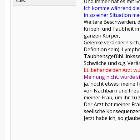
Und immer hat es mit Sc
Guest
Ich komme während diese
in so einer Situation m
Weitere Beschwerden, d
Kribeln und Taubheit im
ganzen Körper,
Gelenke verändern sich
Definition sein), Lymp
Taubheitsgefühl linksse
Schwäche und o.g. Ver
Lt. behandelden Arzt w
Meinung nicht, würde s
ja, nocht etwas: meine F
von Nachbarn und Freun
meiner Frau, um ihr zu 
Der Arzt hat meiner Fr
seelische Konsequenzen
Jetzt habe ich, so glaub