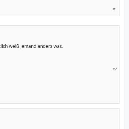
#1
tlich weiß jemand anders was.
#2