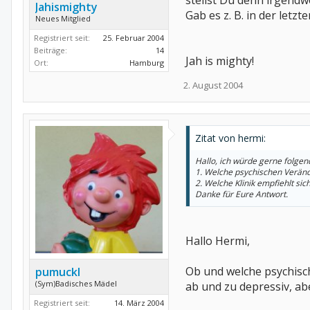
stellst Du denn irgendw
Jahismighty
Gab es z. B. in der letzt
Neues Mitglied
Registriert seit:
25. Februar 2004
Beiträge:
14
Jah is mighty!
Ort:
Hamburg
2. August 2004
Zitat von hermi:
Hallo, ich würde gerne folgen
1. Welche psychischen Verän
2. Welche Klinik empfiehlt sic
Danke für Eure Antwort.
Hallo Hermi,
Ob und welche psychisc
pumuckl
(Sym)Badisches Mädel
ab und zu depressiv, ab
Registriert seit:
14. März 2004