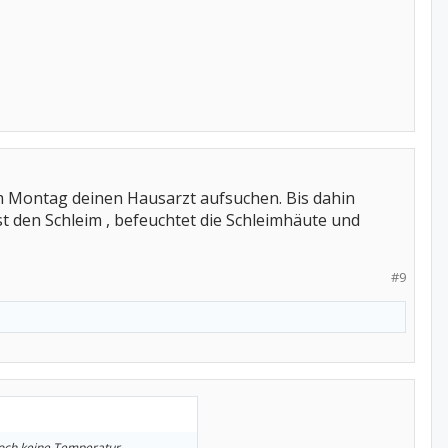
m Montag deinen Hausarzt aufsuchen. Bis dahin
st den Schleim , befeuchtet die Schleimhäute und
#9
noch keine Temperatur.