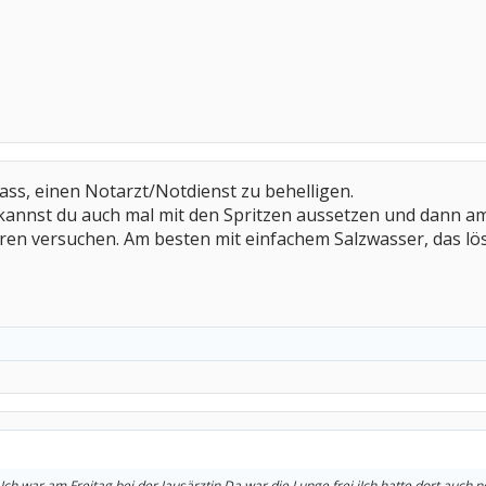
lass, einen Notarzt/Notdienst zu behelligen.
 kannst du auch mal mit den Spritzen aussetzen und dann a
eren versuchen. Am besten mit einfachem Salzwasser, das lö
h war am Freitag bei der Jausärztin.Da war die Lunge frei.iIch hatte dort auch 