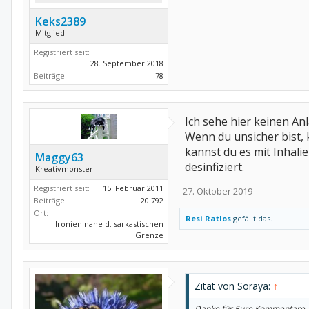
Keks2389
Mitglied
Registriert seit:
28. September 2018
Beiträge:
78
Ich sehe hier keinen An
Wenn du unsicher bist,
kannst du es mit Inhali
Maggy63
desinfiziert.
Kreativmonster
Registriert seit:
15. Februar 2011
27. Oktober 2019
Beiträge:
20.792
Ort:
Resi Ratlos
gefällt das.
Ironien nahe d. sarkastischen
Grenze
Zitat von Soraya:
↑
Danke für Eure Kommentare. Ic