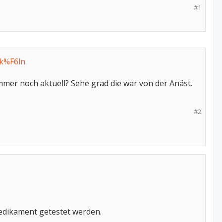
#1
+k%F6ln
immer noch aktuell? Sehe grad die war von der Anäst.
#2
Medikament getestet werden.