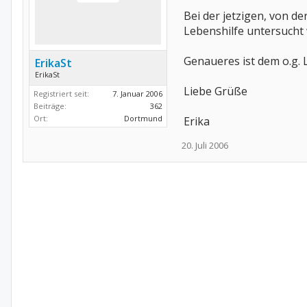
Bei der jetzigen, von 
Lebenshilfe untersucht 
Genaueres ist dem o.g.
ErikaSt
ErikaSt
Liebe Grüße
Registriert seit:
7. Januar 2006
Beiträge:
362
Ort:
Dortmund
Erika
20. Juli 2006