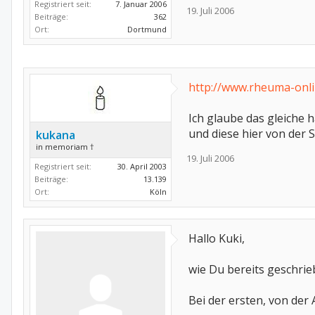
Registriert seit:
7. Januar 2006
19. Juli 2006
Beiträge:
362
Ort:
Dortmund
http://www.rheuma-onl
Ich glaube das gleiche h
und diese hier von der 
kukana
in memoriam †
19. Juli 2006
Registriert seit:
30. April 2003
Beiträge:
13.139
Ort:
Köln
Hallo Kuki,
wie Du bereits geschrie
Bei der ersten, von der