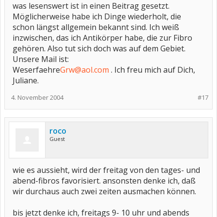
wenn du lust
was lesenswert ist in einen Beitrag gesetzt.
hast könnten wir konntak aufnehmen und vielleicht mal
Möglicherweise habe ich Dinge wiederholt, die
telefonieren. solltest
schon längst allgemein bekannt sind. Ich weiß
du lust haben schicke mir einfach deine telefonnummer und ich
rufe dich an.
inzwischen, das ich Antikörper habe, die zur Fibro
meine mail-adresse ist:
bini.lupus@freenet.de
gehören. Also tut sich doch was auf dem Gebiet.
würde mich freuen von dir zu hören.
Unsere Mail ist:
sabine
Weserfaehre
Grw@aol.com
. Ich freu mich auf Dich,
Juliane.
4. November 2004
#17
roco
Guest
wie es aussieht, wird der freitag von den tages- und
abend-fibros favorisiert. ansonsten denke ich, daß
wir durchaus auch zwei zeiten ausmachen können.
bis jetzt denke ich, freitags 9- 10 uhr und abends