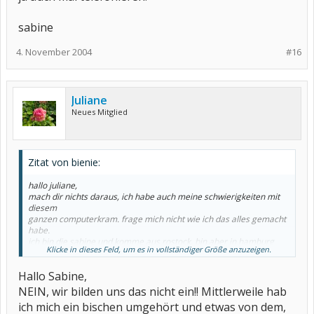
sabine
4. November 2004
#16
Juliane
Neues Mitglied
Zitat von bienie:
hallo juliane,
mach dir nichts daraus, ich habe auch meine schwierigkeiten mit
diesem
ganzen computerkram. frage mich nicht wie ich das alles gemacht
habe.
ich bin die sabine und komme aus rostock, bin aber in hamburg
Klicke in dieses Feld, um es in vollständiger Größe anzuzeigen.
geboren und
dann vor elf jahren umgezogen. ich bin auch nicht immer im
Hallo Sabine,
internet, da es
mir zu teuer ist. die fibro ist bei mir im april 04 festgestellt worden.
NEIN, wir bilden uns das nicht ein!! Mittlerweile hab
vorher
ich mich ein bischen umgehört und etwas von dem,
mußte ich mir anhören, ob ich mir das nicht alles einbilde usw..