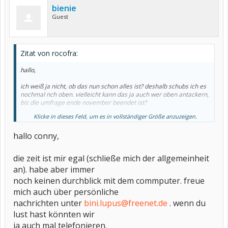
bienie
Guest
Zitat von rocofra:
hallo,
ich weiß ja nicht, ob das nun schon alles ist? deshalb schubs ich es
nochmal nch oben. vielleicht kann das ja auch wer oben antackern,
bis die umfrage ende november beendet ist?
Klicke in dieses Feld, um es in vollständiger Größe anzuzeigen.
die conny
hallo conny,
die zeit ist mir egal (schließe mich der allgemeinheit
an). habe aber immer
noch keinen durchblick mit dem commputer. freue
mich auch über persönliche
nachrichten unter
bini.lupus@freenet.de
. wenn du
lust hast könnten wir
ja auch mal telefonieren.