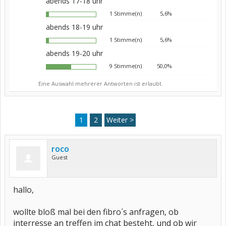
abends 17-18 uhr
1 Stimme(n)
5,6%
abends 18-19 uhr
1 Stimme(n)
5,6%
abends 19-20 uhr
9 Stimme(n)
50,0%
Eine Auswahl mehrerer Antworten ist erlaubt.
1
2
Weiter >
roco
Guest
hallo,
wollte bloß mal bei den fibro´s anfragen, ob
interresse an treffen im chat besteht, und ob wir