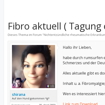
Fibro aktuell ( Tagung
Dieses Thema im Forum "
Nichtentzündliche rheumatische Erkranku
Hallo ihr Lieben,
habe durch rumsurfen e
Schmerzes und der Deut
Alles aktuelle gibt es d
Inhalt u. a. Fibromyalg
Wen es interessiert hier
shirana
Auf den Hund gekommen *g*
Link zum Download
Registriert seit:
30. April 2003