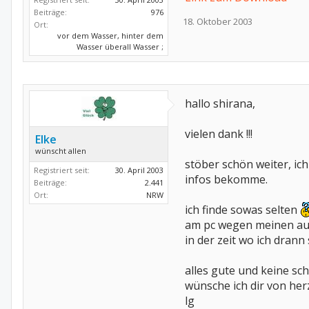
Beiträge:
976
18. Oktober 2003
Ort:
vor dem Wasser, hinter dem
Wasser überall Wasser ;
hallo shirana,
vielen dank !!!
Elke
wünscht allen
stöber schön weiter, ic
Registriert seit:
30. April 2003
infos bekomme.
Beiträge:
2.441
Ort:
NRW
ich finde sowas selten
am pc wegen meinen auge
in der zeit wo ich drann
alles gute und keine s
wünsche ich dir von he
lg