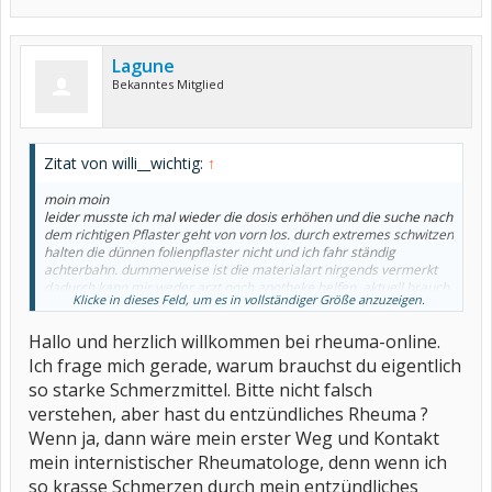
Lagune
Bekanntes Mitglied
Zitat von willi__wichtig:
↑
moin moin
leider musste ich mal wieder die dosis erhöhen und die suche nach
dem richtigen Pflaster geht von vorn los. durch extremes schwitzen
halten die dünnen folienpflaster nicht und ich fahr ständig
achterbahn. dummerweise ist die materialart nirgends vermerkt
dadurch kann mir weder arzt noch apotheke helfen. aktuell brauch
Klicke in dieses Feld, um es in vollständiger Größe anzuzeigen.
ich 100µg/h
wer benutzt ein nicht durchsichtiges fentanylpflaster mit 50µg oder
Hallo und herzlich willkommen bei rheuma-online.
25µg
ich bräuchte dringend die exakte bezeichnung und den hersteller
Ich frage mich gerade, warum brauchst du eigentlich
wenn die heissen tage kommen wirds richtig schlimm.
so starke Schmerzmittel. Bitte nicht falsch
vielen dank
verstehen, aber hast du entzündliches Rheuma ?
uwe
Wenn ja, dann wäre mein erster Weg und Kontakt
mein internistischer Rheumatologe, denn wenn ich
so krasse Schmerzen durch mein entzündliches