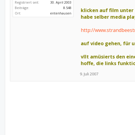
Registriert seit:
30. April 2003
Beiträge:
8.548
klicken auf film unter
Ort:
entenhausen
habe selber media pla
http://www.strandbees
auf video gehen, für u
vllt amüsierts den ei
hoffe, die links funkt
9. Juli 2007