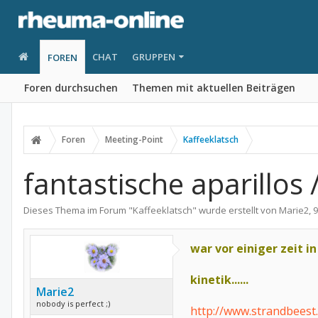
CHAT
GRUPPEN
FOREN
Foren durchsuchen
Themen mit aktuellen Beiträgen
Foren
Meeting-Point
Kaffeeklatsch
fantastische aparillos 
Dieses Thema im Forum "
Kaffeeklatsch
" wurde erstellt von
Marie2
,
9
war vor einiger zeit in 
kinetik......
Marie2
nobody is perfect ;)
http://www.strandbeest