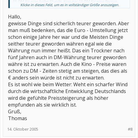
15 DM für eine halbe Stunde. Kino gar 16 DM für eine Person.
Klicke in dieses Feld, um es in vollständiger Größe anzuzeigen.
Dazu kommen noch die gestiegenen Kosten für Strom, Benzin,
Hallo,
Versicherungen ...
gewisse Dinge sind sicherlich teurer geworden. Aber
Ich arbeite im öffentlichen Dienst. Durch eine
man muß bedenken, das die Euro - Umstellung jetzt
Gruppierungsumstellung würde ich, wenn ich jetzt neu anfangen
würde, pro Monat 220 Euro weniger verdienen, weil es bestimmte
schon einige Jahre her war und die Meisten Dinge
Zulagen nicht mehr gibt und das Grundgehalt anders bemessen
seither teurer geworden währen egal wie die
wird! Dabei arbeite ich "nur" 19 Stunden die Woche -
Währung nun immer heißt. Das ein Trockner nach
bei einer Vollzeitkraft wäre die Differenz noch höher!
fünf Jahren auch in DM-Währung teurer geworden
Das ist einfach irre. Zudem sind viel mehr Sachen privat zu zahlen,
währe ist zu erwarten. Auch die Kino - Preise waren
und vorsorgen für das Alter soll man auch.
schon zu DM - Zeiten stetig am steigen, das dies als
Es gibt immer mehr Familien, die finanziell nicht mehr zurecht
€ anders sein würde ist nicht zu erwarten.
kommen. Oft nicht mal wegen Arbeitslosigkeit oder hoher
Es ist wohl wie beim Wetter: Weht ein scharfer Wind
Schulden, sondern nur weil das Leben an sich so viel teurer
geworden ist. Ein einziges Gehalt reicht häufig nicht mehr aus, um
durch die wirtschaftliche Entwicklung Deutschlands
eine Familie ernähren zu können.
wird die gefühlte Preissteigerung als höher
empfunden als sie wirklich ist.
Liebe Grüße von Nixe
Gruß,
Thomas
14. Oktober 2005
#8