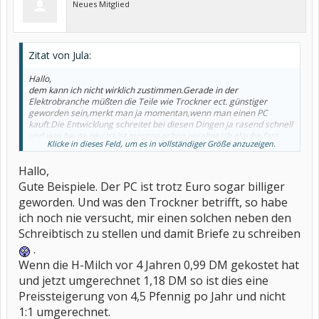
Neues Mitglied
Zitat von Jula:
Hallo,
dem kann ich nicht wirklich zustimmen.Gerade in der
Elektrobranche müßten die Teile wie Trockner ect. günstiger
geworden sein,merkt man ja momentan,wenn man einen PC
kauft.Die Entwicklung schreitet bei diesen Dingen ja rasend schnell
und was heute neu ist ist morgen schon veraltet.Ich glaube,fast
Klicke in dieses Feld, um es in vollständiger Größe anzuzeigen.
jeder rechnet noch um und wir werden definitiv
beschissen!Kleidung,Waschpulver,Essen gehen und vorallem
Hallo,
Lebensmittel sind 1:1 umgetauscht.Die H-Milch hat 99Pfennig
gekostet,jetzt 59Cent.Hat uns eigentlich mal wer gefragt,ob wir
Gute Beispiele. Der PC ist trotz Euro sogar billiger
den Euro wollten?Für manchen Quatsch wird ne Volksabstimmung
geworden. Und was den Trockner betrifft, so habe
gemacht,da fragte niemand.
Lieben Gruß Jula
ich noch nie versucht, mir einen solchen neben den
Schreibtisch zu stellen und damit Briefe zu schreiben
.
Wenn die H-Milch vor 4 Jahren 0,99 DM gekostet hat
und jetzt umgerechnet 1,18 DM so ist dies eine
Preissteigerung von 4,5 Pfennig po Jahr und nicht
1:1 umgerechnet.