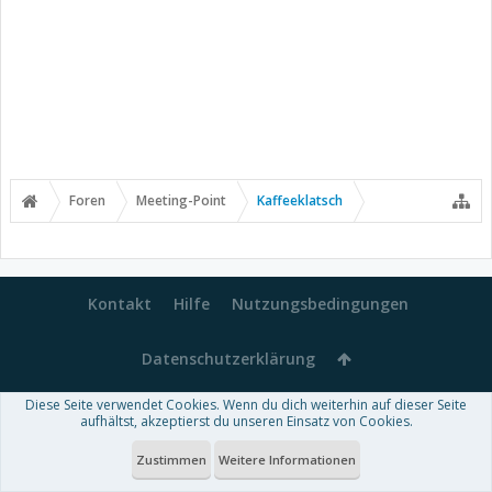
Foren
Meeting-Point
Kaffeeklatsch
Kontakt
Hilfe
Nutzungsbedingungen
Datenschutzerklärung
Diese Seite verwendet Cookies. Wenn du dich weiterhin auf dieser Seite
Forum software by XenForo™
aufhältst, akzeptierst du unseren Einsatz von Cookies.
-
Deutsch von xenDach
Some XenForo functionality crafted by
Audentio Design
.
Theme designed by
ThemeHouse
.
Zustimmen
Weitere Informationen