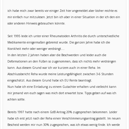
ich habe mich zwar bereits vor einiger Zeit hier angemeldet aber bisher reichte es
mir einfach nur mitzulesen. Jetzt bin ich aber in einer Situation in der ich den ein
oder anderen Hinweis gebrauchen könnte.
Seit 1995 leide ich unter einer Rheumatoiden Arthritis die durch unterschiedliche
Medikamente einigermaßen gebremst wurde. Die ganzen Jahre habe ich die
Krankheit mehr oder weniger verdrängt....
In den letzten 2 Jahren haben aber die Beschwerden und leider auch die
Deformationen an den Füßen so zugenommen, dass ich nichts mehr verdrängen
kann. Aus diesem Grund war ich vor kurzem auch in einer Reha. Im
Abschlussbericht Reha wurde meine Leistungsfähigkeit zwischen 3-6 Stunden
eingeschätzt. Aus diesem Grund habe ich EU Rente beantragt.
Nun habe ich eine Einladung zu einem Gutachter erhalten und vielleicht kann
mir jemand von euch sagen was mich dort erwartet bzw. Tipps geben auf was ich
achten sollte.
Bereits 1997 hatte nach einem GdB Antrag 20% zugesprochen bekommen. Leider
habe ich erst jetzt nach der Reha einen Verschlimmerungsantrag gestellt. Im neuen
Bescheid werden mir nun 30% zugesprochen, was ich etwas wenig finde. Ich werde