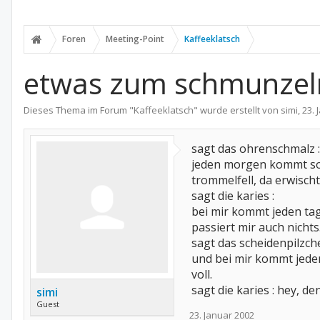
Foren
Meeting-Point
Kaffeeklatsch
etwas zum schmunzeln
Dieses Thema im Forum "
Kaffeeklatsch
" wurde erstellt von
simi
,
23. 
sagt das ohrenschmalz :
jeden morgen kommt so 
trommelfell, da erwischt
sagt die karies :
bei mir kommt jeden tag
passiert mir auch nichts
sagt das scheidenpilzche
und bei mir kommt jeden
voll.
sagt die karies : hey, de
simi
Guest
23. Januar 2002