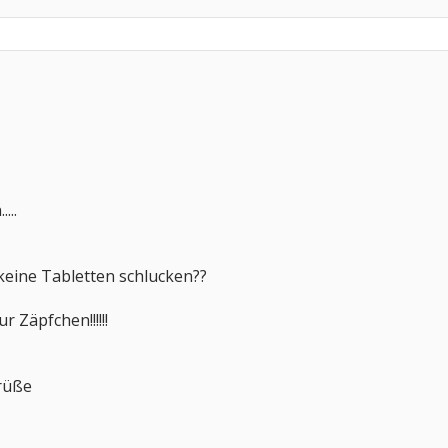
...
eine Tabletten schlucken??
r Zäpfchen!!!!!!
Grüße