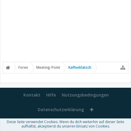
Foren
Meeting-Point
Kaffeeklatsch
Kontakt
Hilfe
Nutzungsbedingungen
Datenschutzerklärung
Diese Seite verwendet Cookies. Wenn du dich weiterhin auf dieser Seite
Forum software by XenForo™
aufhältst, akzeptierst du unseren Einsatz von Cookies.
-
Deutsch von xenDach