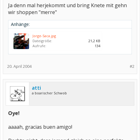
Ja denn mal herjekommt und bring Knete mit gehn
wir shoppen "merre"
Anhänge:
Jorge-Saca.jpg
Dateigröße:
21,2 KB
Aufrufe:
134
20. April 2004
#2
atti
a boarischer Schwob
Oye!
aaaah, gracias buen amigo!