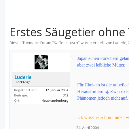
Erstes Säugetier ohne
Dieses Thema im Forum "
Kaffeeklatsch
" wurde erstellt von
Luderle
,
Japanischen Forschern gelan
aber zwei leibliche Mütter.
Luderle
BlackAngel
Für Christen ist die unbefle
Registriert seit:
12. Januar 2004
Herausforderung. Zwar existi
Beiträge:
312
Phänomen jedoch nicht auf. 
Ort:
Neubrandenburg
Ick wusst es schon immer, wi
24. April 2004