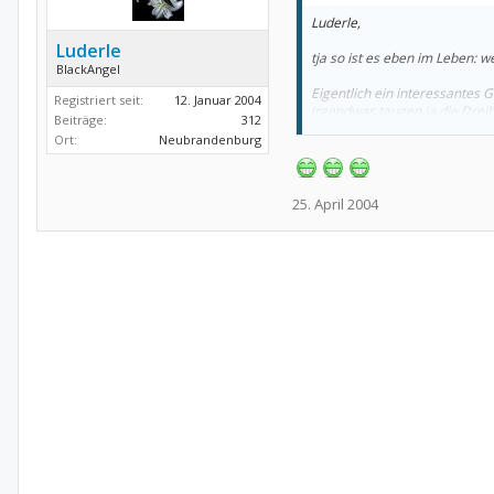
Luderle,
Luderle
tja so ist es eben im Leben: w
BlackAngel
Eigentlich ein interessantes 
Registriert seit:
12. Januar 2004
irgendwas taugen ja die Drei
Beiträge:
312
Ort:
Neubrandenburg
Schöne Sonntagsgrüsse
Pumpkin
25. April 2004