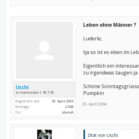
Leben ohne Männer ?
Luderle,
tja so ist es eben im Le
Eigentlich ein interess
zu irgendwas taugen ja 
Schöne Sonntagsgrüss
Uschi
Pumpkin
in memoriam † 18.7.18
Registriert seit:
30. April 2003
25. April 2004
Beiträge:
2.068
Ort:
überall
Zitat von Uschi: