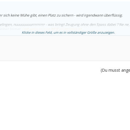
er sich keine Mühe gibt, einen Platz zu sichern - wird irgendwann überflüssig.
Gelingen, nuuuuuuuurrrrrrrrr - was bringt Zeugung ohne den Spass dabei ? Ne ne,
beiner immer,
und wenn es zum Müll raustragen ist.
Klicke in dieses Feld, um es in vollständiger Größe anzuzeigen.
(Du musst angem