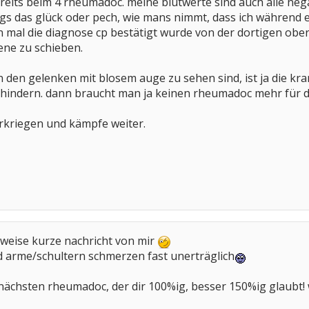
eits beim 4 rheumadoc. meine blutwerte sind auch alle negat
dings das glück oder pech, wie mans nimmt, dass ich währe
 mal die diagnose cp bestätigt wurde von der dortigen ober
ene zu schieben.
en gelenken mit blosem auge zu sehen sind, ist ja die krank
hindern. dann braucht man ja keinen rheumadoc mehr für d
terkriegen und kämpfe weiter.
eise kurze nachricht von mir
d arme/schultern schmerzen fast unerträglich
nächsten rheumadoc, der dir 100%ig, besser 150%ig glaubt! w