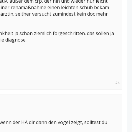
iv, außer dem crp, der hin und wieder nur leicht
nd einer rehamaßnahme einen leichten schub bekam
ärztin. seither versucht zumindest kein doc mehr
heit ja schon ziemlich forgeschritten. das sollen ja
ie diagnose.
#4
enn der HA dir dann den vogel zeigt, solltest du