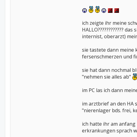
ich zeigte ihr meine sc
HALLO???????????? das s
internist, oberarzt) meinte d
sie tastete dann meine k
fersenschmerzen und fi
sie hat dann nochmal b
"nehmen sie alles ab"
im PC las ich dann meinen
im arztbrief an den HA s
"nierenlager bds. frei, ke
ich hatte ihr am anfang
erkrankungen sprach w