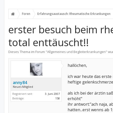
Foren
Erfahrungsaustausch: Rheumatische Erkrankungen
erster besuch beim rh
total enttäuscht!!
Dieses Thema im Forum "
Allgemeines und Begleiterkrankungen
" wu
hallöchen,
ich war heute das erste
heftige gelenkschmerzen
anny84
Neues Mitglied
als ich bei der ärztin s
Registriert seit:
3. Juni 2007
erhöht"
Beiträge:
158
ihr antwort:"ach naja, a
hatten...erst wenns ab 1: