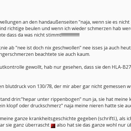
hwellungen an den handaußenseiten "naja, wenn sie es nicht g
ind richtige beulen und wenn ich wieder schmerzen hab werd
ass da was nicht stimmt!!!!!!!!!!!!!!!!!!!!!
nie ab "nee ist doch nix geschwollen" nee isses ja auch heute
ngerschmerzen beachtete sie auch kaum.
lutkontrolle gewollt, hab nur gesehen, dass sie den HLA-B
 blutdruck von 130/78, der mir aber gar nicht gemessen wurde!!
tand drin:"hepar unter rippenbogen" nun ja, sie hat meine le
in klopf oder druckschmerz" naja meine nieren hatte sie auch nicht 
 meine ganze krankheitsgeschichte gegeben (schriftl.), als
ar sie ganz überrascht
also hat sie das ganze wohl nur ü