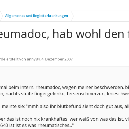
Allgemeines und Begleiterkrankungen
eumadoc, hab wohl den f
rde erstellt von
anny84
,
4. Dezember 2007
.
 mal beim intern. rheumadoc, wegen meiner beschwerden. bi
, nachts steife fingergelenke, fersenschmerzen, knieschwel
aß meinte sie: "mmh also ihr blutbefund sieht doch gut aus, al
ber das ist noch nix krankhaftes, wer weiß von was das ist, v
640 ist ist es was rheumatisches..."