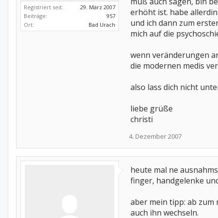
muß auch sagen, bin ber
Registriert seit:
29. März 2007
erhöht ist. habe aller
Beiträge:
957
und ich dann zum ersten
Ort:
Bad Urach
mich auf die psychoschi
wenn veränderungen an d
die modernen medis ver
also lass dich nicht un
liebe grüße
christi
4. Dezember 2007
heute mal ne ausnahmsw
finger, handgelenke un
aber mein tipp: ab zum 
auch ihn wechseln.