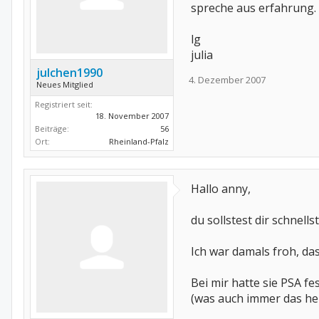
spreche aus erfahrung.
lg
julia
julchen1990
4. Dezember 2007
Neues Mitglied
Registriert seit:
18. November 2007
Beiträge:
56
Ort:
Rheinland-Pfalz
Hallo anny,
du sollstest dir schne
Ich war damals froh, da
Bei mir hatte sie PSA f
(was auch immer das hei