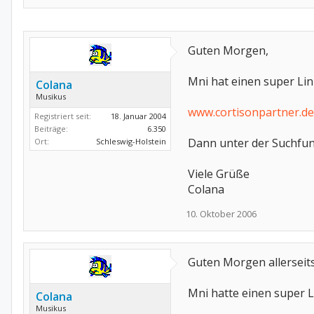
Guten Morgen,
Mni hat einen super Link
Colana
Musikus
www.cortisonpartner.de
Registriert seit:
18. Januar 2004
Beiträge:
6.350
Dann unter der Suchfunk
Ort:
Schleswig-Holstein
Viele Grüße
Colana
10. Oktober 2006
Guten Morgen allerseits
Mni hatte einen super Li
Colana
Musikus