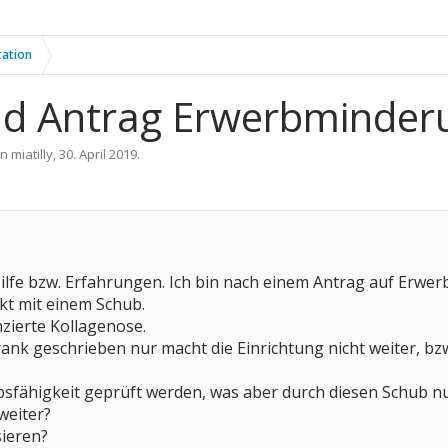
tation
nd Antrag Erwerbminder
on
miatilly
,
30. April 2019
.
Hilfe bzw. Erfahrungen. Ich bin nach einem Antrag auf Erw
kt mit einem Schub.
nzierte Kollagenose.
ank geschrieben nur macht die Einrichtung nicht weiter, bzw
bsfähigkeit geprüft werden, was aber durch diesen Schub nun
weiter?
sieren?