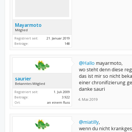
Mayarmoto
Mitglied
Registriert seit:
21. Januar 2019
Beiträge:
148
@Hallo
mayarmoto,
wo steht denn diese re
das ist mir so nicht b
saurier
einer chronifizierung ge
Bekanntes Mitglied
danke sauri
Registriert seit:
1. Juli 2009
Beiträge:
3.922
4. Mai 2019
Ort:
an einem fluss
@miatilly
,
wenn du nicht krankgesc