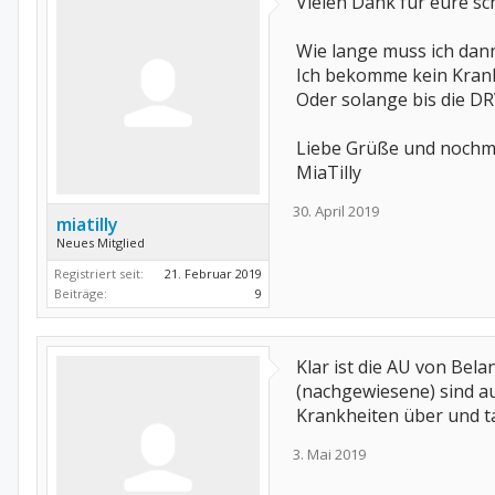
Vielen Dank für eure sch
Wie lange muss ich dan
Ich bekomme kein Krank
Oder solange bis die DR
Liebe Grüße und nochm
MiaTilly
30. April 2019
miatilly
Neues Mitglied
Registriert seit:
21. Februar 2019
Beiträge:
9
Klar ist die AU von Bela
(nachgewiesene) sind au
Krankheiten über und t
3. Mai 2019