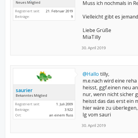
Muss ich nochmals in R
Neues Mitglied
Registriert seit:
21. Februar 2019
Vielleicht gibt es jema
Beiträge:
9
Liebe Grüße
MiaTilly
30. April 2019
@Hallo
tilly,
m.e.nach wird eine reha
heisst, ggf.einen neu an
saurier
nur, wenn nicht sicher 
Bekanntes Mitglied
heisst das das erst ein 
Registriert seit:
1. Juli 2009
hier wäre zu überlegen,
Beiträge:
3.922
lg vom sauri
Ort:
an einem fluss
30. April 2019