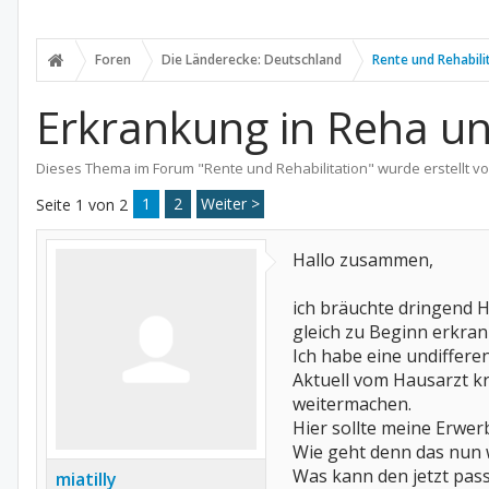
Foren
Die Länderecke: Deutschland
Rente und Rehabili
Erkrankung in Reha u
Dieses Thema im Forum "
Rente und Rehabilitation
" wurde erstellt v
1
2
Weiter >
Seite 1 von 2
Hallo zusammen,
ich bräuchte dringend 
gleich zu Beginn erkran
Ich habe eine undiffere
Aktuell vom Hausarzt kr
weitermachen.
Hier sollte meine Erwer
Wie geht denn das nun 
Was kann den jetzt pas
miatilly