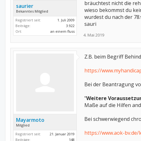
bräuchtest nicht die reh
saurier
wieso bekommst du kei
Bekanntes Mitglied
wurdest du nach der 78
Registriert seit:
1. Juli 2009
sauri
Beiträge:
3.922
Ort:
an einem fluss
4. Mai 2019
Z.B. beim Begriff Behin
https://www.myhandica
Bei der Beantragung vo
"
Weitere Voraussetzu
Maße auf die Hilfen and
Bei schwerwiegend chron
Mayarmoto
Mitglied
https://www.aok-bv.de/l
Registriert seit:
21. Januar 2019
Beiträge:
148