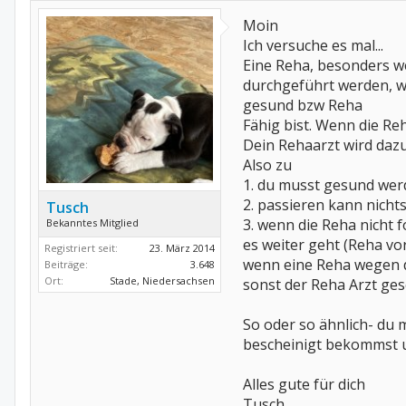
Moin
Ich versuche es mal...
Eine Reha, besonders we
durchgeführt werden, we
gesund bzw Reha
Fähig bist. Wenn die Re
Dein Rehaarzt wird daz
Also zu
1. du musst gesund wer
2. passieren kann nicht
Tusch
3. wenn die Reha nicht 
Bekanntes Mitglied
es weiter geht (Reha vo
Registriert seit:
23. März 2014
wenn eine Reha wegen de
Beiträge:
3.648
Ort:
Stade, Niedersachsen
sonst der Reha Arzt ges
So oder so ähnlich- du 
bescheinigt bekommst u
Alles gute für dich
Tusch