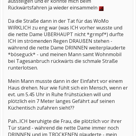
aussteigen und er könnte mich beim
Rückwärtsfahren ja wieder einsammeln
Da die Straße dann in der Tat für das WoMo
WIRKLICH zu eng war (was ICH vorher wusste und
die nette Dame ÜBERHAUPT nicht *grmpf*) durfte
ICH im strömenden Regen DRAUßEN stehen -
während die nette Dame DRINNEN weiterplauderte
*böseguck* - und meinen Mann samt Wohnmobil
bei Tagesanbruch rückwärts die schmale Straße
runterlotsen.
Mein Mann musste dann in der Einfahrt vor einem
Haus drehen. Nur wie fühlt sich ein Mensch, wenn er
evt. um 5.45 Uhr in Ruhe frühstücken will und
plötzlich ein 7 Meter langes Gefährt auf seinen
Küchentisch zufahren sieht??
Pah...ICH beruhigte die Frau, die plötzlich vor ihrer
Tür stand - während die nette Dame immer noch
DRINNEN und im TROCKENEN plauderte - mein