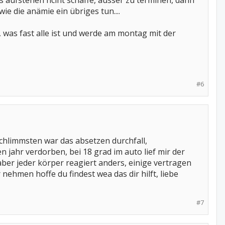
 das aufstehen nciht schaffe, ausser zu terminen, dann
wie die anämie ein übriges tun....
, was fast alle ist und werde am montag mit der
#6
chlimmsten war das absetzen durchfall,
jahr verdorben, bei 18 grad im auto lief mir der
ber jeder körper reagiert anders, einige vertragen
nehmen hoffe du findest wea das dir hilft, liebe
#7