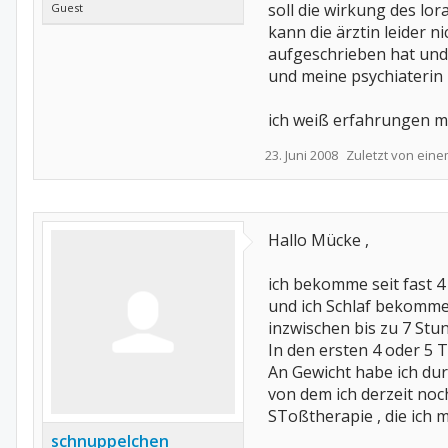
soll die wirkung des lo
Guest
kann die ärztin leider n
aufgeschrieben hat un
und meine psychiaterin
ich weiß erfahrungen m
23. Juni 2008
Zuletzt von ein
Hallo Mücke ,
ich bekomme seit fast 4
und ich Schlaf bekomme.
inzwischen bis zu 7 Stun
In den ersten 4 oder 5 
An Gewicht habe ich dur
von dem ich derzeit noc
SToßtherapie , die ich
schnuppelchen