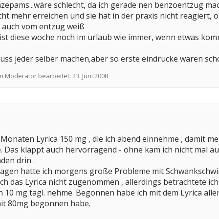
razepams...wäre schlecht, da ich gerade nen benzoentzug mac
icht mehr erreichen und sie hat in der praxis nicht reagiert,
d auch vom entzug weiß
 ist diese woche noch im urlaub wie immer, wenn etwas kom
uss jeder selber machen,aber so erste eindrücke wären sc
em Moderator bearbeitet:
23. Juni 2008
 Monaten Lyrica 150 mg , die ich abend einnehme , damit m
 Das klappt auch hervorragend - ohne kam ich nicht mal auf
den drin .
Tagen hatte ich morgens große Probleme mit Schwankschwind
ch das Lyrica nicht zugenommen , allerdings betrachtete ich
h 10 mg tägl. nehme. Begonnen habe ich mit dem Lyrica alle
 mit 80mg begonnen habe.