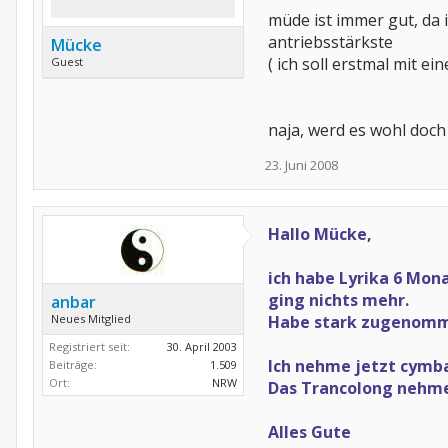
müde ist immer gut, da 
antriebsstärkste
Mücke
( ich soll erstmal mit 
Guest
naja, werd es wohl doc
23. Juni 2008
Hallo Mücke,
ich habe Lyrika 6 Mon
ging nichts mehr.
anbar
Neues Mitglied
Habe stark zugenomme
Registriert seit:
30. April 2003
Ich nehme jetzt cymba
Beiträge:
1.509
Ort:
NRW
Das Trancolong nehme 
Alles Gute