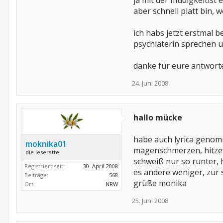
ja mit der müdigkeitist 
aber schnell platt bin, w
ich habs jetzt erstmal b
psychiaterin sprechen 
danke für eure antwor
24. Juni 2008
hallo mücke
habe auch lyrica genomm
moknika01
magenschmerzen, hitzewa
die leseratte
schweiß nur so runter, 
Registriert seit:
30. April 2008
es andere weniger, zur 
Beiträge:
568
grüße monika
Ort:
NRW
25. Juni 2008