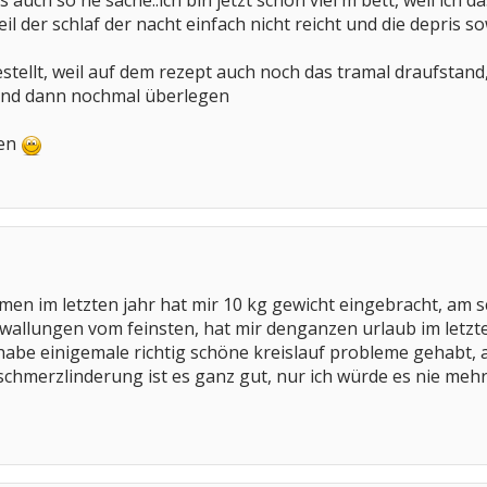
es auch so ne sache..ich bin jetzt schon viel m bett, weil ich
eil der schlaf der nacht einfach nicht reicht und die depris so
estellt, weil auf dem rezept auch noch das tramal draufstand
und dann nochmal überlegen
ten
en im letzten jahr hat mir 10 kg gewicht eingebracht, am s
llungen vom feinsten, hat mir denganzen urlaub im letzten 
habe einigemale richtig schöne kreislauf probleme gehabt, a
schmerzlinderung ist es ganz gut, nur ich würde es nie mehr 