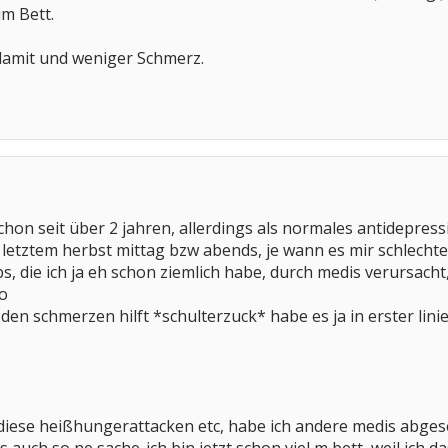
im Bett.
 damit und weniger Schmerz.
chon seit über 2 jahren, allerdings als normales antidepress
letztem herbst mittag bzw abends, je wann es mir schlecht
 die ich ja eh schon ziemlich habe, durch medis verursacht,
:o
 den schmerzen hilft *schulterzuck* habe es ja in erster l
diese heißhungerattacken etc, habe ich andere medis abges