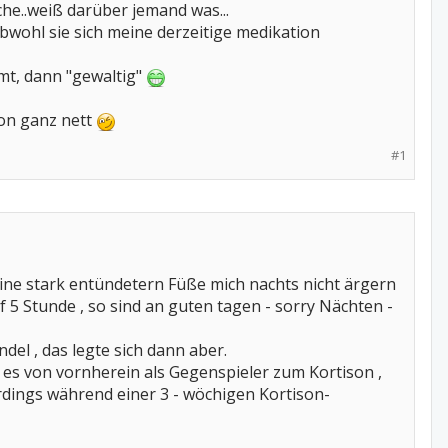
he..weiß darüber jemand was...
 obwohl sie sich meine derzeitige medikation
mt, dann "gewaltig"
hon ganz nett
#1
eine stark entündetern Füße mich nachts nicht ärgern
 5 Stunde , so sind an guten tagen - sorry Nächten -
el , das legte sich dann aber.
 es von vornherein als Gegenspieler zum Kortison ,
rdings während einer 3 - wöchigen Kortison-