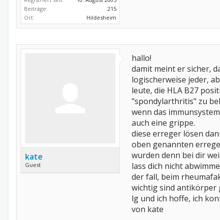
Beiträge:
215
Ort:
Hildesheim
hallo!
damit meint er sicher, d
logischerweise jeder, ab
leute, die HLA B27 posit
"spondylarthritis" zu bek
wenn das immunsystem in
auch eine grippe.
diese erreger lösen da
oben genannten erregern
wurden denn bei dir wei
kate
lass dich nicht abwimme
Guest
der fall, beim rheumafa
wichtig sind antikörper 
lg und ich hoffe, ich kon
von kate