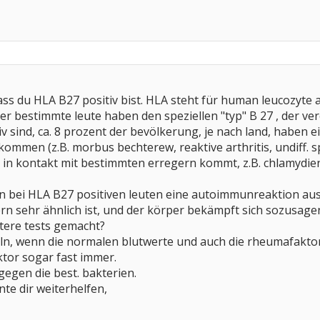
ass du HLA B27 positiv bist. HLA steht für human leucozyte a
er bestimmte leute haben den speziellen "typ" B 27 , der ver
iv sind, ca. 8 prozent der bevölkerung, je nach land, haben e
ommen (z.B. morbus bechterew, reaktive arthritis, undiff. spon
 kontakt mit bestimmten erregern kommt, z.B. chlamydien, 
nn bei HLA B27 positiven leuten eine autoimmunreaktion au
 sehr ähnlich ist, und der körper bekämpft sich sozusagen
tere tests gemacht?
ln, wenn die normalen blutwerte und auch die rheumafaktore
ktor sogar fast immer.
gegen die best. bakterien.
nte dir weiterhelfen,