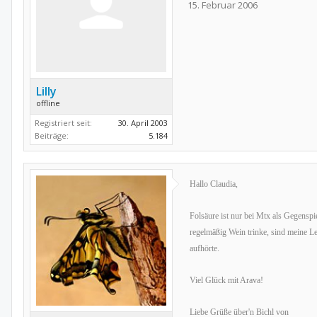
15. Februar 2006
Lilly
offline
Registriert seit:
30. April 2003
Beiträge:
5.184
Hallo Claudia,
Folsäure ist nur bei Mtx als Gegenspi
regelmäßig Wein trinke, sind meine L
aufhörte.
Viel Glück mit Arava!
Liebe Grüße über'n Bichl von