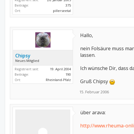
Beiträge:
375
Ort:
pillerseetal
Hallo,
nein Folsäure muss man 
lassen.
Chipsy
Neues Mitglied
Ich wünsche Dir, dass d
Registriert seit:
19. April 2004
Beiträge:
190
Ort:
Rheinland-Pfalz
Gruß Chipsy
15. Februar 2006
über arava:
http://www.rheuma-onli