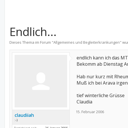
Endlich...
Dieses Thema im Forum "
Allgemeines und Begleiterkrankungen
" wu
endlich kann ich das M
Bekomm ab Dienstag A
Hab nur kurz mit Rheuma
Muß ich bei Arava irge
tief winterliche Grüsse
Claudia
15. Februar 2006
claudiiah
:-)
Registriert seit:
26. Januar 2005