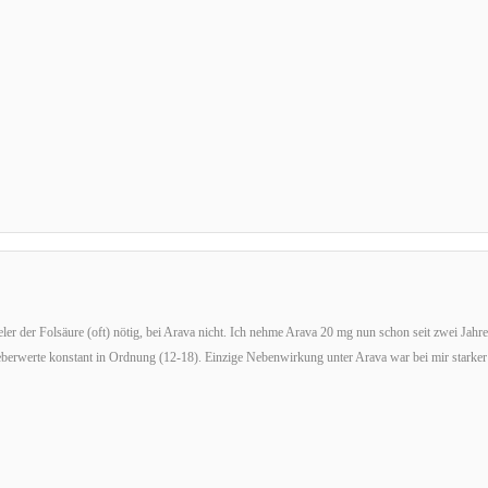
eler der Folsäure (oft) nötig, bei Arava nicht. Ich nehme Arava 20 mg nun schon seit zwei Jah
eberwerte konstant in Ordnung (12-18). Einzige Nebenwirkung unter Arava war bei mir starker 