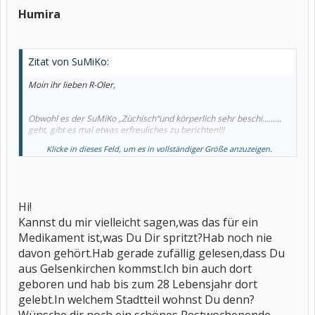
Humira
Zitat von SuMiKo:
Moin ihr lieben R-Oler,
Obwohl es der SuMiKo „Züchisch“und körperlich sehr beschi.........
geht, gibt es mal etwas erfreuliches zu berichten!!!
Klicke in dieses Feld, um es in vollständiger Größe anzuzeigen.
Habe gestern endlich meine erste HUMIRA spritze bekommen,
habe sie mir dann auch direkt, im Beisein vom Doc, in meinen
kleinen schmierigen Ranzen gesteckt. Kein jucken, kein brennen,
keine rote Einstickstelle und noch nicht mal einen blauen flecken,
tja, bin ja auch erfahrene „EX“ Enbrel Spritzerin! Jetzt muss es nur
Hi!
noch wirken und dann kann es ja wieder aufwärts gehen. Wird ja
auch Zeit, renne nämlich seit November 2004 mit einem Schub
Kannst du mir vielleicht sagen,was das für ein
durch die Gegend.
Medikament ist,was Du Dir spritzt?Hab noch nie
Das macht ja nicht wirklich glücklich, aber wem erzähle ich das........
davon gehört.Hab gerade zufällig gelesen,dass Du
Ich werde euch auf dem laufenden halten wie es wirkt, ansonsten
könnt ihr es durch die Zeitung erfahren...........“Rheumatikerin im
aus Gelsenkirchen kommst.Ich bin auch dort
Ruhrgebiet Amok gelaufen....“
geboren und hab bis zum 28 Lebensjahr dort
gelebt.In welchem Stadtteil wohnst Du denn?
Zu spritze gab es aber noch eine schöne Kühltasche zum