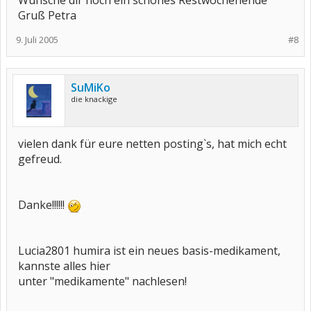
Wünsche dir noch ein schönes Restwochenende
umhängen, habe festgestellt das man da auch andere hübsche
Gruß Petra
Sachen kühl transportieren kann, wenn man unterwegs ist.........
schaut selbst...... sieht doch nett aus oder????
9. Juli 2005
#8
Gruß SuMiKo
SuMiKo
die knackige
vielen dank für eure netten posting`s, hat mich echt
gefreud.
Danke!!!!!!
Lucia2801 humira ist ein neues basis-medikament,
kannste alles hier
unter "medikamente" nachlesen!