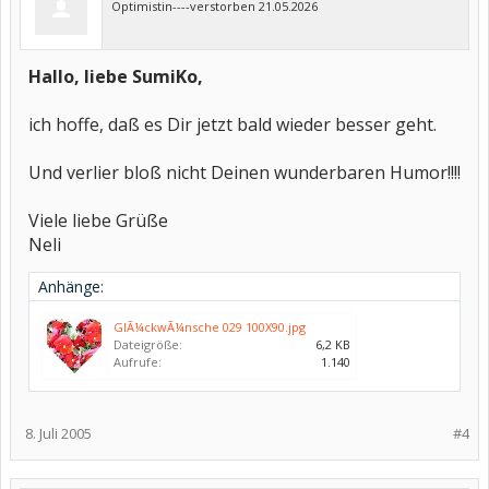
Optimistin----verstorben 21.05.2026
Hallo, liebe SumiKo,
ich hoffe, daß es Dir jetzt bald wieder besser geht.
Und verlier bloß nicht Deinen wunderbaren Humor!!!!
Viele liebe Grüße
Neli
Anhänge:
GlÃ¼ckwÃ¼nsche 029 100X90.jpg
Dateigröße:
6,2 KB
Aufrufe:
1.140
8. Juli 2005
#4