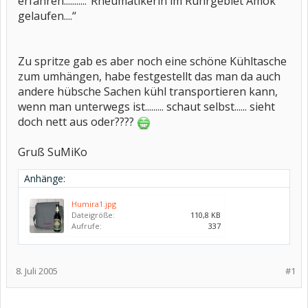
erfahren...........“Rheumatikerin im Ruhrgebiet Amok
gelaufen....“
Zu spritze gab es aber noch eine schöne Kühltasche
zum umhängen, habe festgestellt das man da auch
andere hübsche Sachen kühl transportieren kann,
wenn man unterwegs ist......... schaut selbst...... sieht
doch nett aus oder????
Gruß SuMiKo
Anhänge:
Humira1.jpg
Dateigröße:
110,8 KB
Aufrufe:
337
8. Juli 2005
#1