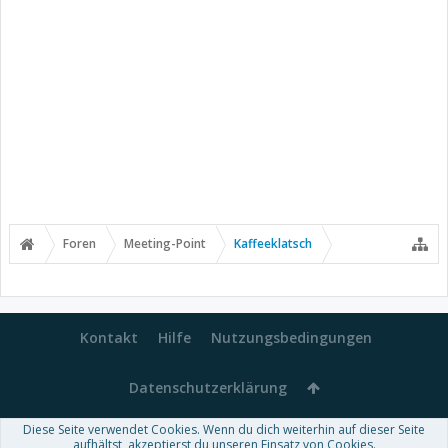
Foren
Meeting-Point
Kaffeeklatsch
Kontakt
Hilfe
Nutzungsbedingungen
Datenschutzerklärung
Diese Seite verwendet Cookies. Wenn du dich weiterhin auf dieser Seite
Forum software by XenForo™
aufhältst, akzeptierst du unseren Einsatz von Cookies.
-
Deutsch von xenDach