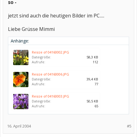
so -
jetzt sind auch die heutigen Bilder im PC.....
Liebe Grüsse Mimmi
Anhänge:
Resize of 04160002.JPG
Dateigröße:
58,3 KB
Aufrufe:
112
Resize of 04160006.JPG
Dateigröße:
39,4 KB
Aufrufe:
77
Resize of 04160003.JPG
Dateigröße:
50,5 KB
Aufrufe:
65
16. April 2004
#5