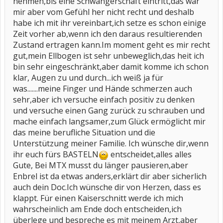
nehmen,bis eine Schwangerschaft eintritt,das war
mir aber vom Gefühl her nicht recht und deshalb
habe ich mit ihr vereinbart,ich setze es schon einige
Zeit vorher ab,wenn ich den daraus resultierenden
Zustand ertragen kann.Im moment geht es mir recht
gut,mein Ellbogen ist sehr unbeweglich,das heit ich
bin sehr eingeschränkt,aber damit komme ich schon
klar, Augen zu und durch...ich weiß ja für
was.......meine Finger und Hände schmerzen auch
sehr,aber ich versuche einfach positiv zu denken
und versuche einen Gang zurück zu schrauben und
mache einfach langsamer,zum Glück ermöglicht mir
das meine berufliche Situation und die
Unterstützung meiner Familie. Ich wünsche dir,wenn
ihr euch fürs BASTELN
entscheidet,alles alles
Gute, Bei MTX musst du länger pausieren,aber
Enbrel ist da etwas anders,erklärt dir aber sicherlich
auch dein Doc.Ich wünsche dir von Herzen, dass es
klappt. Für einen Kaiserschnitt werde ich mich
wahrscheinlich am Ende doch entscheiden,ich
überlege und bespreche es mit meinem Arzt,aber