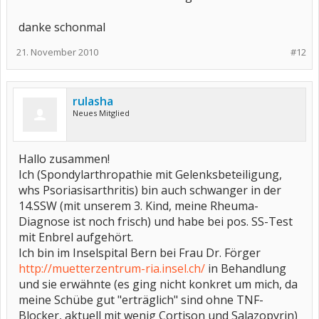
danke schonmal
21. November 2010
#12
rulasha
Neues Mitglied
Hallo zusammen!
Ich (Spondylarthropathie mit Gelenksbeteiligung,
whs Psoriasisarthritis) bin auch schwanger in der
14.SSW (mit unserem 3. Kind, meine Rheuma-
Diagnose ist noch frisch) und habe bei pos. SS-Test
mit Enbrel aufgehört.
Ich bin im Inselspital Bern bei Frau Dr. Förger
http://muetterzentrum-ria.insel.ch/
in Behandlung
und sie erwähnte (es ging nicht konkret um mich, da
meine Schübe gut "erträglich" sind ohne TNF-
Blocker, aktuell mit wenig Cortison und Salazopyrin)