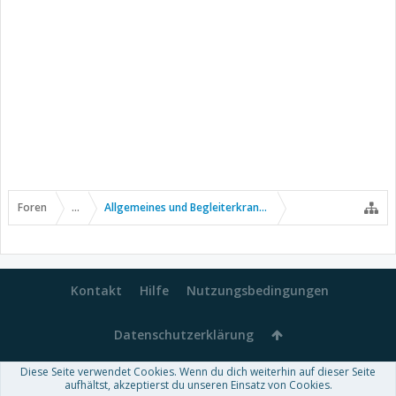
Foren
...
Allgemeines und Begleiterkrankungen
Kontakt
Hilfe
Nutzungsbedingungen
Datenschutzerklärung
Diese Seite verwendet Cookies. Wenn du dich weiterhin auf dieser Seite
Forum software by XenForo™
aufhältst, akzeptierst du unseren Einsatz von Cookies.
-
Deutsch von xenDach