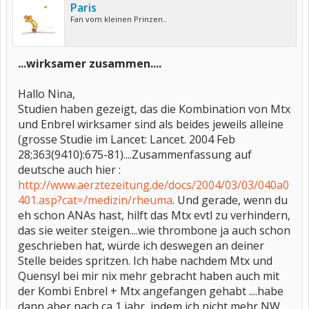
Paris
Fan vom kleinen Prinzen..
...wirksamer zusammen....
Hallo Nina,
Studien haben gezeigt, das die Kombination von Mtx
und Enbrel wirksamer sind als beides jeweils alleine
(grosse Studie im Lancet: Lancet. 2004 Feb
28;363(9410):675-81)....Zusammenfassung auf
deutsche auch hier :
http://www.aerztezeitung.de/docs/2004/03/03/040a0
401.asp?cat=/medizin/rheuma
. Und gerade, wenn du
eh schon ANAs hast, hilft das Mtx evtl zu verhindern,
das sie weiter steigen....wie thrombone ja auch schon
geschrieben hat, würde ich deswegen an deiner
Stelle beides spritzen. Ich habe nachdem Mtx und
Quensyl bei mir nix mehr gebracht haben auch mit
der Kombi Enbrel + Mtx angefangen gehabt ....habe
dann aber nach ca 1 jahr, indem ich nicht mehr NW