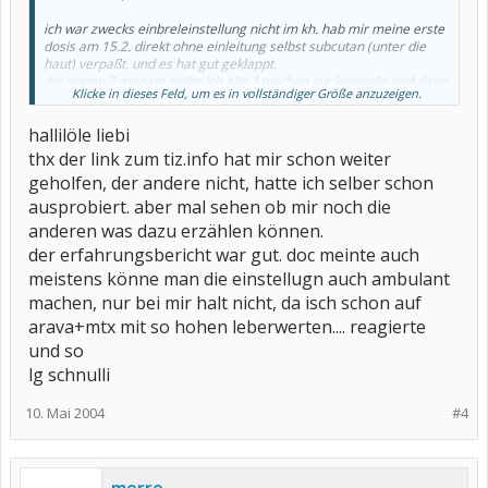
ich war zwecks einbreleinstellung nicht im kh. hab mir meine erste
dosis am 15.2. direkt ohne einleitung selbst subcutan (unter die
haut) verpaßt. und es hat gut geklappt.
die ersten 2 monate sollte ich alle 3 wochen zur kontrolle und dann
Klicke in dieses Feld, um es in vollständiger Größe anzuzeigen.
reichen auch alle 4 wochen.....
hallilöle liebi
du kannst aber auch gerne mal hier im
www.tiz-info.de
schauen
unter tnf-blocker und dann erfahrungen.dort steht ein bericht, wie
thx der link zum tiz.info hat mir schon weiter
eine rheumatikerin mit enbrel eine südostasienreise
geholfen, der andere nicht, hatte ich selber schon
unternommen hat. hab es auch in der tiz-info-broschüre,welche du
anfordern kannst, gelesen. beeindruckend,ehrlich!
ausprobiert. aber mal sehen ob mir noch die
anderen was dazu erzählen können.
und beim suchbegriff ENBREL in der überschrift hab ich ganz viele
der erfahrungsbericht war gut. doc meinte auch
verschiedene, aber auch hinweise zu enbrel und reisen gefunden.
schau auch mal selbst wenn du magst...
meistens könne man die einstellugn auch ambulant
http://rheuma-online.de/phorum/search.php?searchid=9173
machen, nur bei mir halt nicht, da isch schon auf
arava+mtx mit so hohen leberwerten.... reagierte
vielleicht helfen dir diese angaben dann schonmal.
und so
wünsche dir viel glück dabei
lg schnulli
herzliche grüße
10. Mai 2004
#4
liebi