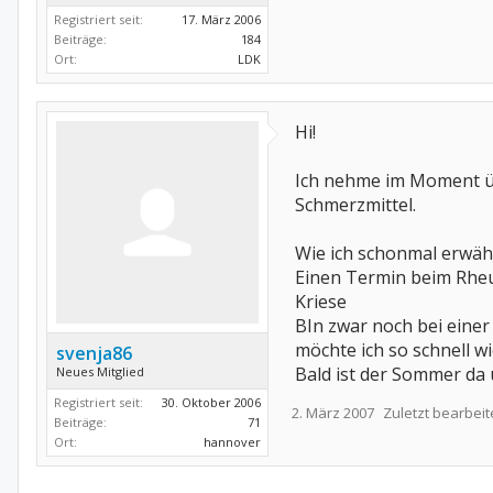
Registriert seit:
17. März 2006
Beiträge:
184
Ort:
LDK
Hi!
Ich nehme im Moment üb
Schmerzmittel.
Wie ich schonmal erwäht
Einen Termin beim Rheu
Kriese
BIn zwar noch bei eine
möchte ich so schnell 
svenja86
Bald ist der Sommer da 
Neues Mitglied
Registriert seit:
30. Oktober 2006
2. März 2007
Zuletzt bearbeit
Beiträge:
71
Ort:
hannover