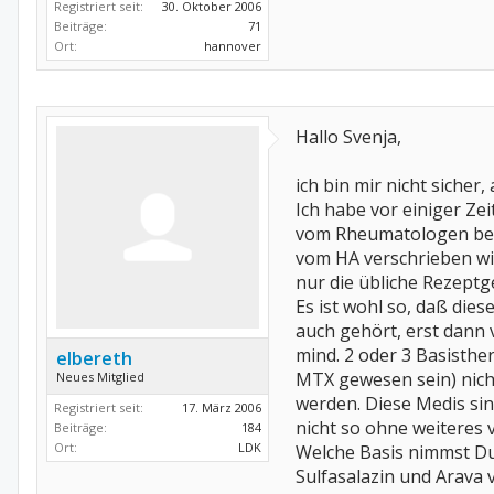
Registriert seit:
30. Oktober 2006
Beiträge:
71
Ort:
hannover
Hallo Svenja,
ich bin mir nicht sich
Ich habe vor einiger Ze
vom Rheumatologen b
vom HA verschrieben wir
nur die übliche Rezept
Es ist wohl so, daß dies
auch gehört, erst dann
mind. 2 oder 3 Basisth
elbereth
MTX gewesen sein) nicht
Neues Mitglied
werden. Diese Medis si
Registriert seit:
17. März 2006
nicht so ohne weiteres 
Beiträge:
184
Ort:
LDK
Welche Basis nimmst Du 
Sulfasalazin und Arava