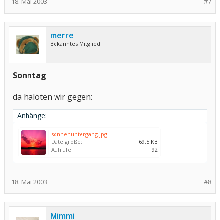
18. Mai 2003
#7
merre
Bekanntes Mitglied
Sonntag
da halöten wir gegen:
Anhänge:
sonnenuntergang.jpg
Dateigröße:
69,5 KB
Aufrufe:
92
18. Mai 2003
#8
Mimmi