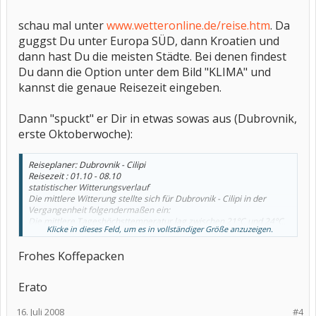
schau mal unter
www.wetteronline.de/reise.htm
. Da
guggst Du unter Europa SÜD, dann Kroatien und
dann hast Du die meisten Städte. Bei denen findest
Du dann die Option unter dem Bild "KLIMA" und
kannst die genaue Reisezeit eingeben.
Dann "spuckt" er Dir in etwas sowas aus (Dubrovnik,
erste Oktoberwoche):
Reiseplaner: Dubrovnik - Cilipi
Reisezeit : 01.10 - 08.10
statistischer Witterungsverlauf
Die mittlere Witterung stellte sich für Dubrovnik - Cilipi in der
Vergangenheit folgendermaßen ein:
Die mittlere Tageshöchsttemperatur lag zwischen 21°C und 24°C.
Klicke in dieses Feld, um es in vollständiger Größe anzuzeigen.
Nachts kühlte es sich auf 14°C bis 17°C ab.
Im Mittel fiel im entsprechenden Zeitraum an 2 Tagen
Frohes Koffepacken
Niederschlag. Über Ihre Reisezeit gemittelt wehte ein schwacher
Wind der Stärke 3 Bft. Diese Analyse beruht auf Beobachtungen
der letzten 11 Jahre.
Erato
16. Juli 2008
#4