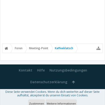
Foren
Meeting-Point
Kaffeeklatsch
Kontakt
Hilfe
Nutzungsbedingungen
Datenschutzerklärung
Diese Seite verwendet Cookies. Wenn du dich weiterhin auf dieser Seite
Forum software by XenForo™
aufhältst, akzeptierst du unseren Einsatz von Cookies.
-
Deutsch von xenDach
Some XenForo functionality crafted by
Audentio Design
.
Theme designed by
ThemeHouse
.
Zustimmen
Weitere Informationen