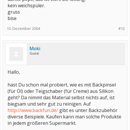
Vielleicht magst Du es für Dich mal testen.
kein weichspüler.
LG
gruss
pepe
bise
10. Dezember 2004
#12
Moki
Guest
Hallo,
hast Du schon mal probiert, wie es mit Backpinsel
(für Öl) oder Teigschaber (für Creme) aus Silikon
geht? Da nimmt das Material selbst nichts auf, ist
biegsam und sehr gut zu reinigen. Auf
http://www.backfun.de/
gibt es unter Backzubehör
diverse Beispiele. Kaufen kann man solche Produkte
in jedem größeren Supermarkt.