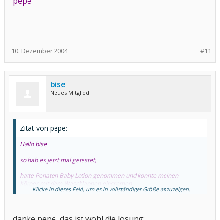
pepe
10. Dezember 2004
#11
bise
Neues Mitglied
Zitat von pepe:
Hallo bise
so hab es jetzt mal getestet,
hatte Penaten Baby Lotion genommen und konnte meinen
Körper mit dem Waschlappen eincremen,
Klicke in dieses Feld, um es in vollständiger Größe anzuzeigen.
Der Waschlappen war ohne Weichspühler gewaschen.
danke pepe, das ist wohl die lösung: