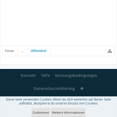
Foren
...
Hilfsmittel
Kontakt
Hilfe
Nutzungsbedingungen
Datenschutzerklärung
Diese Seite verwendet Cookies. Wenn du dich weiterhin auf dieser Seite
Forum software by XenForo™
aufhältst, akzeptierst du unseren Einsatz von Cookies.
-
Deutsch von xenDach
Some XenForo functionality crafted by
Audentio Design
.
Theme designed by
ThemeHouse
.
Zustimmen
Weitere Informationen