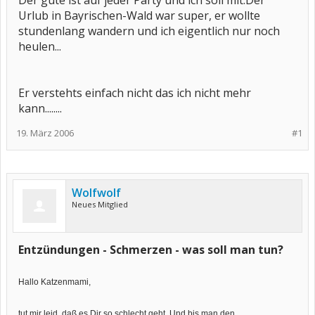
Der gute ist auf jeder Party und ich soll mit.Der
Urlub in Bayrischen-Wald war super, er wollte
stundenlang wandern und ich eigentlich nur noch
heulen...
Er verstehts einfach nicht das ich nicht mehr
kann........
19. März 2006
#1
Wolfwolf
Neues Mitglied
Entzündungen - Schmerzen - was soll man tun?
Hallo Katzenmami,
tut mir leid, daß es Dir so schlecht geht. Und bis man den