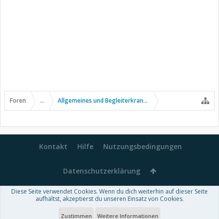
Foren
...
Allgemeines und Begleiterkrankungen
Kontakt
Hilfe
Nutzungsbedingungen
Datenschutzerklärung
Diese Seite verwendet Cookies. Wenn du dich weiterhin auf dieser Seite
Forum software by XenForo™
aufhältst, akzeptierst du unseren Einsatz von Cookies.
-
Deutsch von xenDach
Some XenForo functionality crafted by
Audentio Design
.
Theme designed by
ThemeHouse
.
Zustimmen
Weitere Informationen