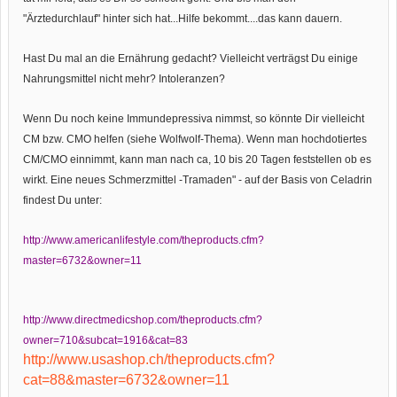
"Ärztedurchlauf" hinter sich hat...Hilfe bekommt....das kann dauern.
Hast Du mal an die Ernährung gedacht? Vielleicht verträgst Du einige
Nahrungsmittel nicht mehr? Intoleranzen?
Wenn Du noch keine Immundepressiva nimmst, so könnte Dir vielleicht
CM bzw. CMO helfen (siehe Wolfwolf-Thema). Wenn man hochdotiertes
CM/CMO einnimmt, kann man nach ca, 10 bis 20 Tagen feststellen ob es
wirkt. Eine neues Schmerzmittel -Tramaden" - auf der Basis von Celadrin
findest Du unter:
http://www.americanlifestyle.com/theproducts.cfm?
master=6732&owner=11
http://www.directmedicshop.com/theproducts.cfm?
owner=710&subcat=1916&cat=83
http://www.usashop.ch/theproducts.cfm?
cat=88&master=6732&owner=11