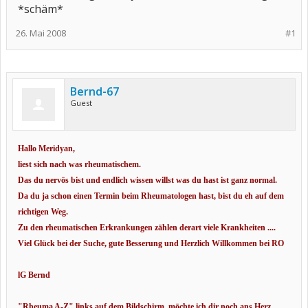
*schäm*
26. Mai 2008
#1
Bernd-67
Guest
Hallo Meridyan,
liest sich nach was rheumatischem.
Das du nervös bist und endlich wissen willst was du hast ist ganz normal.
Da du ja schon einen Termin beim Rheumatologen hast, bist du eh auf dem
richtigen Weg.
Zu den rheumatischen Erkrankungen zählen derart viele Krankheiten ....
Viel Glück bei der Suche, gute Besserung und Herzlich Willkommen bei RO
lG Bernd
"Rheuma A-Z" links auf dem Bildschirm, möchte ich dir noch ans Herz