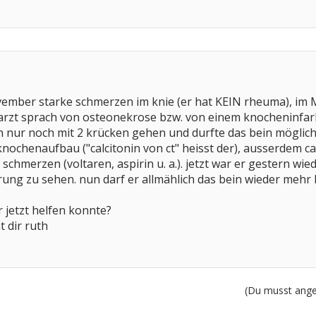
ember starke schmerzen im knie (er hat KEIN rheuma), im M
arzt sprach von osteonekrose bzw. von einem knocheninfarkt.
nn nur noch mit 2 krücken gehen und durfte das bein mögli
ochenaufbau ("calcitonin von ct" heisst der), ausserdem c
chmerzen (voltaren, aspirin u. a.). jetzt war er gestern wi
rung zu sehen. nun darf er allmählich das bein wieder mehr 
ir jetzt helfen konnte?
 dir ruth
(Du musst angem