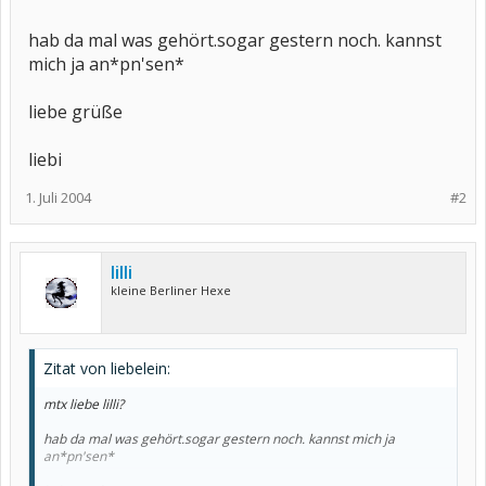
hab da mal was gehört.sogar gestern noch. kannst
mich ja an*pn'sen*
liebe grüße
liebi
1. Juli 2004
#2
lilli
kleine Berliner Hexe
Zitat von liebelein:
mtx liebe lilli?
hab da mal was gehört.sogar gestern noch. kannst mich ja
an*pn'sen*