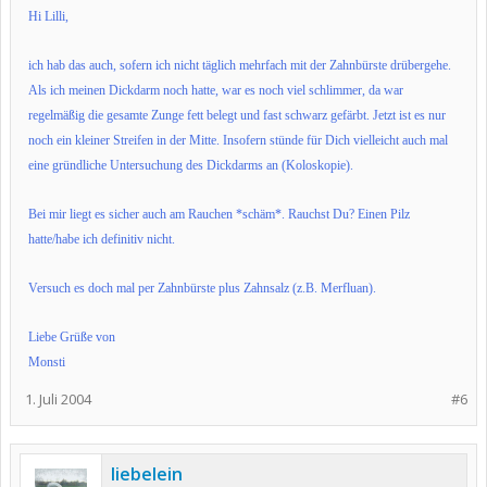
Hi Lilli,
ich hab das auch, sofern ich nicht täglich mehrfach mit der Zahnbürste drübergehe.
Als ich meinen Dickdarm noch hatte, war es noch viel schlimmer, da war
regelmäßig die gesamte Zunge fett belegt und fast schwarz gefärbt. Jetzt ist es nur
noch ein kleiner Streifen in der Mitte. Insofern stünde für Dich vielleicht auch mal
eine gründliche Untersuchung des Dickdarms an (Koloskopie).
Bei mir liegt es sicher auch am Rauchen *schäm*. Rauchst Du? Einen Pilz
hatte/habe ich definitiv nicht.
Versuch es doch mal per Zahnbürste plus Zahnsalz (z.B. Merfluan).
Liebe Grüße von
Monsti
1. Juli 2004
#6
liebelein