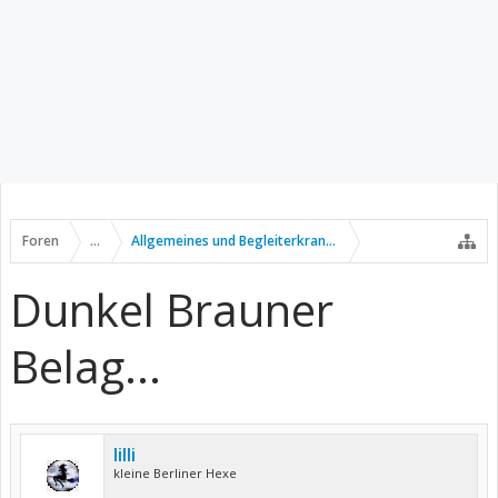
Foren
...
Allgemeines und Begleiterkrankungen
Dunkel Brauner
Belag...
lilli
kleine Berliner Hexe