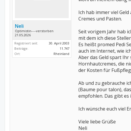
Ich hab immer viel Gel
Cremes und Pasten.
Neli
Seit vorigem Jahr hab i
Optimistin----verstorben
21.05.2026
mit dem ich diese Stell
Registriert seit:
30. April 2003
Es heißt promed Pedi Se
Beiträge:
11.747
auch im Internet, wie i
Ort:
Rheinland
Aber das Geld spart Ihr 
Hornhautcremes, die nic
der Kosten für Fußpfleg
Ab und zu gebrauche ich
(Baume pour talon), da
empfohlen. Das gibt es 
Ich wünsche euch viel Er
Viele liebe Grüße
Neli