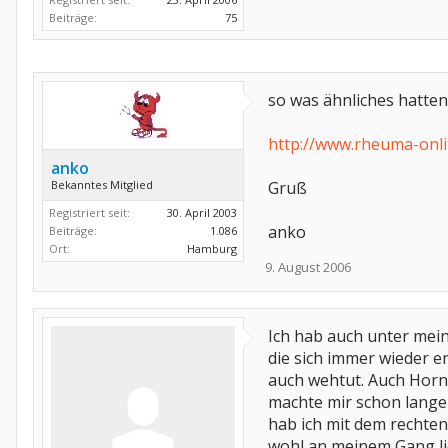
Beiträge:
75
so was ähnliches hatten w
http://www.rheuma-onl
anko
Bekanntes Mitglied
Gruß
Registriert seit:
30. April 2003
anko
Beiträge:
1.086
Ort:
Hamburg
9. August 2006
Ich hab auch unter mein
die sich immer wieder e
auch wehtut. Auch Horn
machte mir schon lange
hab ich mit dem rechten
wohl an meinem Gang l