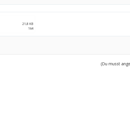
21,8 KB
164
(Du musst angem