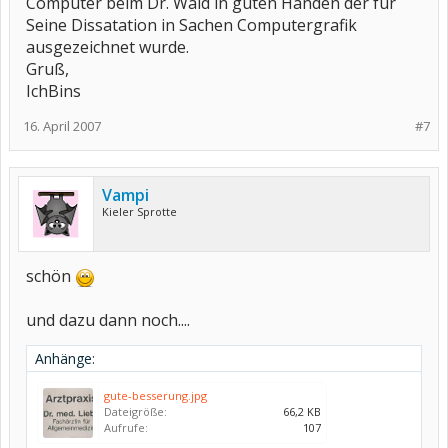
Computer beim Dr. Wald in guten Händen der für
Seine Dissatation in Sachen Computergrafik
ausgezeichnet wurde.
Gruß,
IchBins
16. April 2007
#7
Vampi
Kieler Sprotte
schön
und dazu dann noch....
Anhänge:
gute-besserung.jpg
Dateigröße:
66,2 KB
Aufrufe:
107