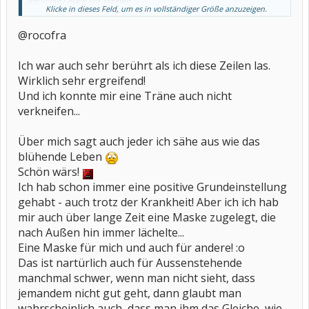
ich schütz euch vor schnee.
Klicke in dieses Feld, um es in vollständiger Größe anzuzeigen.
ich wehre den frost,
ich wahre die quelle,
@rocofra
ich hüte die scholle-
ich bin immer zur stelle.
ich bau euch das haus,
Ich war auch sehr berührt als ich diese Zeilen las.
ich heiz euch den herd-
darum, ihr menschen,
Wirklich sehr ergreifend!
haltet mich wert.
Und ich konnte mir eine Träne auch nicht
verkneifen...
Über mich sagt auch jeder ich sähe aus wie das
blühende Leben
Schön wärs!
Ich hab schon immer eine positive Grundeinstellung
gehabt - auch trotz der Krankheit! Aber ich ich hab
mir auch über lange Zeit eine Maske zugelegt, die
nach Außen hin immer lächelte...
Eine Maske für mich und auch für andere! :o
Das ist nartürlich auch für Aussenstehende
manchmal schwer, wenn man nicht sieht, dass
jemandem nicht gut geht, dann glaubt man
wahrscheinlich auch, dass man ihm das Gleiche, wie