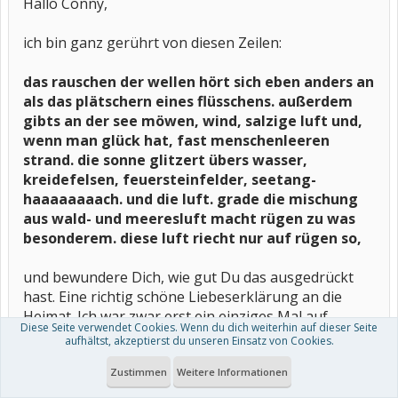
Hallo Conny,
ich bin ganz gerührt von diesen Zeilen:
das rauschen der wellen hört sich eben anders an
als das plätschern eines flüsschens. außerdem
gibts an der see möwen, wind, salzige luft und,
wenn man glück hat, fast menschenleeren
strand. die sonne glitzert übers wasser,
kreidefelsen, feuersteinfelder, seetang-
haaaaaaaach. und die luft. grade die mischung
aus wald- und meeresluft macht rügen zu was
besonderem. diese luft riecht nur auf rügen so,
und bewundere Dich, wie gut Du das ausgedrückt
hast. Eine richtig schöne Liebeserklärung an die
Heimat. Ich war zwar erst ein einziges Mal auf
Diese Seite verwendet Cookies. Wenn du dich weiterhin auf dieser Seite
Rügen, und es ist auch schon lange her, aber ich
aufhältst, akzeptierst du unseren Einsatz von Cookies.
habe alles noch genau so in Erinnerung.
Zustimmen
Weitere Informationen
lg