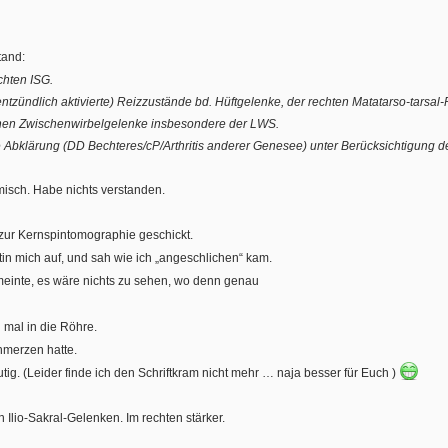
tand:
chten ISG.
ig entzündlich aktivierte) Reizzustände bd. Hüftgelenke, der rechten Matatarso-tar
einen Zwischenwirbelgelenke insbesondere der LWS.
che Abklärung (DD Bechteres/cP/Arthritis anderer Genesee) unter Berücksichtigung
misch. Habe nichts verstanden.
zur K
ernspintomographie
geschickt.
in mich auf, und sah wie ich „angeschlichen“ kam.
 meinte, es wäre nichts zu sehen, wo denn genau
 mal in die Röhre.
chmerzen hatte.
ig. (Leider finde ich den Schriftkram nicht mehr … naja besser für Euch )
 Ilio-Sakral-Gelenken. Im rechten stärker.