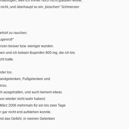
atologen, weil ich immer noch nicht glauben wollte,
nicht, und überhaupt so ein „bisschen“ Schmerzen
ehört zu rauchen.
ugenroll*
erzen besser bzw. weniger wurden.
 und ich bekam Ibuprofen 800 mg, die ich bis
ht hatte.
der los.
Handgelenken, Fußgelenken und
inzu.
ch ausgehalten, und auch keinem etwas
chon wieder nicht wahr haben)
 März 2006 mehrmals für ein bis zwei Tage
 gar nicht erst aufstehen konnte.
und das Gefühl, in meinen Gelenken