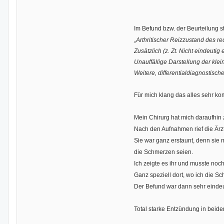
Im Befund bzw. der Beurteilung s
„Arthritischer Reizzustand des re
Zusätzlich (z. Zt. Nicht eindeut
Unauffällige Darstellung der kl
Weitere, differentialdiagnostis
Für mich klang das alles sehr ko
Mein Chirurg hat mich daraufhin 
Nach den Aufnahmen rief die Ärzt
Sie war ganz erstaunt, denn sie
die Schmerzen seien.
Ich zeigte es ihr und musste noch
Ganz speziell dort, wo ich die S
Der Befund war dann sehr eindeut
Total starke Entzündung in beiden