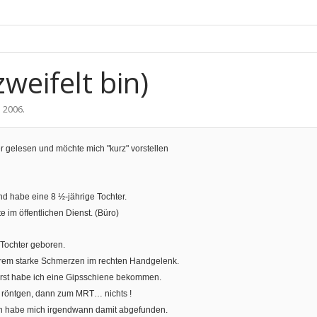
zweifelt bin)
i 2006
.
r gelesen und möchte mich "kurz" vorstellen
und habe eine 8 ½-jährige Tochter.
e im öffentlichen Dienst. (Büro)
Tochter geboren.
xtrem starke Schmerzen im rechten Handgelenk.
. Erst habe ich eine Gipsschiene bekommen.
m röntgen, dann zum MRT… nichts !
ch habe mich irgendwann damit abgefunden.