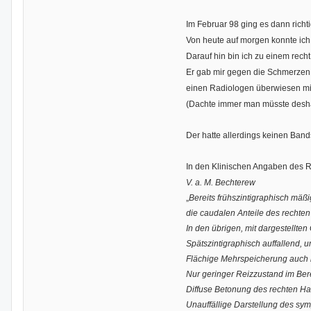
Im Februar 98 ging es dann richti
Von heute auf morgen konnte ich
Darauf hin bin ich zu einem rech
Er gab mir gegen die Schmerzen ei
einen Radiologen überwiesen mit
(Dachte immer man müsste deshal
Der hatte allerdings keinen Band
In den Klinischen Angaben des R
V. a. M. Bechterew
„
Bereits frühszintigraphisch mäßi
die caudalen Anteile des rechten
In den übrigen, mit dargestellte
Spätszintigraphisch auffallend, u
Flächige Mehrspeicherung auch in
Nur geringer Reizzustand im Ber
Diffuse Betonung des rechten H
Unauffällige Darstellung des sy