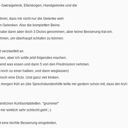
Ilio-Sakralgelenk, Ellenbogen, Handgelenke und die
limm, dass mir nicht nur die Gelenke weh
n Gelenken. Also die kompletten Beine.
, habe dann aber doch 3 Diclos genommen, aber keine Besserung trat ein.
nehmen, um überhaupt schlafen zu können.
 verzweifelt an.
en, aber ich sollte jetzt folgendes machen:
end was essen und dann 5 von den Prednisolon nehmen.
 noch zu einer halben, und dann weglassen)
ch eine Diclo. Und ganz viel trinken.
ch morgen früh an (die Sprechstundenhilfe teilte mir gestern schon mit, dass der A
mlichen Kortisontabletten. *grummel*
ir wirklich sehr schlecht geht ;-)
 eine leichte Besserung eingetreten,