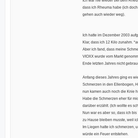
Ich war nie wieder bei dem Rheum
dass ich Rheuma habe (ich doch 
gehen auch wieder weg).
Ich hatte im Dezember 2003 aufg
Klar, dass ich 12 Kilo zunahm. *a
Aber ich fand, dass meine Schm
VIOXX wurde vom Markt genommen
Ende letzten Jahres nicht gebrauc
Anfang dieses Jahres ging es wie
Schmerzen in den Ellenbogen, 
nun kamen auch noch die Knie h
Habe die Schmerzen eher für mi
darüber erzählt. (Ich wollte es s
Nun war es aber so, dass ich bis
zu Hause bleiben musste, weil ich
Im Liegen hatte ich schmerzen, 
würde ein Feuer entstehen.