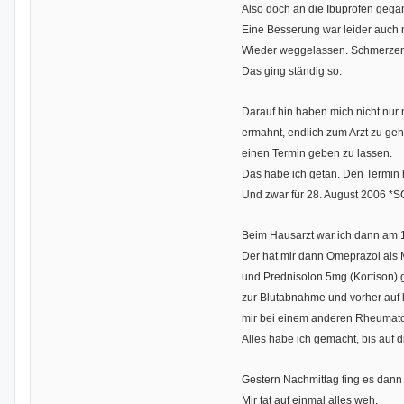
Also doch an die Ibuprofen ge
Eine Besserung war leider auch n
Wieder weggelassen. Schmerzen 
Das ging ständig so.
Darauf hin haben mich nicht nu
ermahnt, endlich zum Arzt zu ge
einen Termin geben zu lassen.
Das habe ich getan. Den Termin 
Und zwar für 28. August 2006 
Beim Hausarzt war ich dann am 1
Der hat mir dann Omeprazol als
und Prednisolon 5mg (Kortison) g
zur Blutabnahme und vorher auf k
mir bei einem anderen Rheumato
Alles habe ich gemacht, bis auf 
Gestern Nachmittag fing es dann s
Mir tat auf einmal alles weh.