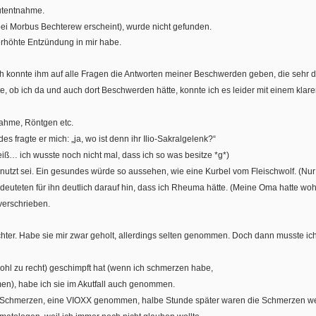
utentnahme.
ei Morbus Bechterew erscheint), wurde nicht gefunden.
erhöhte Entzündung in mir habe.
konnte ihm auf alle Fragen die Antworten meiner Beschwerden geben, die sehr de
e, ob ich da und auch dort Beschwerden hätte, konnte ich es leider mit einem klar
ahme, Röntgen etc.
 fragte er mich: „ja, wo ist denn ihr Ilio-Sakralgelenk?“
iß… ich wusste noch nicht mal, dass ich so was besitze *g*)
bgenutzt sei. Ein gesundes würde so aussehen, wie eine Kurbel vom Fleischwolf. (Nu
euteten für ihn deutlich darauf hin, dass ich Rheuma hätte. (Meine Oma hatte woh
erschrieben.
ächter. Habe sie mir zwar geholt, allerdings selten genommen. Doch dann musste i
hl zu recht) geschimpft hat (wenn ich schmerzen habe,
men), habe ich sie im Akutfall auch genommen.
n. Schmerzen, eine VIOXX genommen, halbe Stunde später waren die Schmerzen weg