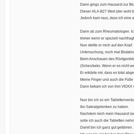
Dann gings zum Hausarzt zur Bl
Dieser
HLA-B27 Wert (der wohl b
Jedoch kam raus, dass ich eine 
Dann ab zum Rheumatologen. Ich 
Immer wenn er speziell nachfragt
Nun stellte er mich auf den Kopf.
Untersuchung, noch mal Blutabn
Beim Anschauen des Röntgenbildes
(Scherzkeks. Wenn er es nicht we
Er erklärte mir, dass es total a
Meine Finger und auch die Füße d
Dann bekam ich von ihm VIOXX v
Nun bin ich so ein Tablettenver
Ilio-Sakralgelenken zu haben.
Nachdem mich mein Hausarzt (wo
solle ich auch die Tabletten neh
Damit bin ich ganz gut gefahre