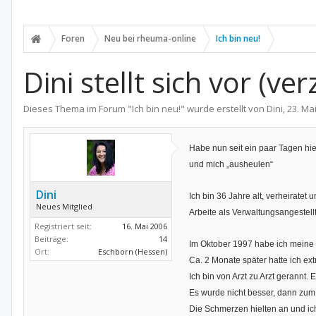
Foren
Neu bei rheuma-online
Ich bin neu!
Dini stellt sich vor (ver
Dieses Thema im Forum "
Ich bin neu!
" wurde erstellt von
Dini
,
23. Ma
Habe nun seit ein paar Tagen hie
und mich „ausheulen“
Dini
Ich bin 36 Jahre alt, verheiratet 
Neues Mitglied
Arbeite als Verwaltungsangestellt
Registriert seit:
16. Mai 2006
Beiträge:
14
Im Oktober 1997 habe ich meine 
Ort:
Eschborn (Hessen)
Ca. 2 Monate später hatte ich e
Ich bin von Arzt zu Arzt gerannt
Es wurde nicht besser, dann zu
Die Schmerzen hielten an und i