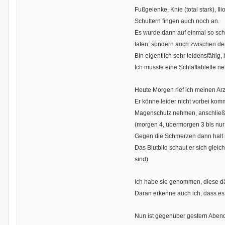
Fußgelenke, Knie (total stark), 
Schultern fingen auch noch an.
Es wurde dann auf einmal so sch
taten, sondern auch zwischen de
Bin eigentlich sehr leidensfähig
Ich musste eine Schlaftablette 
Heute Morgen rief ich meinen Arzt
Er könne leider nicht vorbei komm
Magenschutz nehmen, anschließ
(morgen 4, übermorgen 3 bis nur
Gegen die Schmerzen dann halt no
Das Blutbild schaut er sich glei
sind)
Ich habe sie genommen, diese dä
Daran erkenne auch ich, dass es m
Nun ist gegenüber gestern Abend