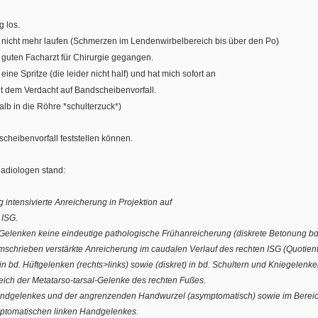
g los.
 nicht mehr laufen (Schmerzen im Lendenwirbelbereich bis über den Po)
t guten Facharzt für Chirurgie gegangen.
ne Spritze (die leider nicht half) und hat mich sofort an
 dem Verdacht auf Bandscheibenvorfall.
b in die Röhre *schulterzuck*)
scheibenvorfall feststellen können.
adiologen stand:
g intensivierte Anreicherung in Projektion auf
 ISG.
n Gelenken keine eindeutige pathologische Frühanreicherung (diskrete Betonung bd
mschrieben verstärkte Anreicherung im caudalen Verlauf des rechten ISG (Quotient re
 bd. Hüftgelenken (rechts>links) sowie (diskret) in bd. Schultern und Kniegelenke
eich der Metatarso-tarsal-Gelenke des rechten Fußes.
andgelenkes und der angrenzenden Handwurzel (asymptomatisch) sowie im Bereich
mptomatischen linken Handgelenkes.