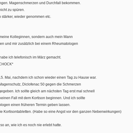
gangen. Magenschmerzen und Durchfall bekommen.
icht zu spüren.
stärker, wieder genommen etc.
r meine Kolleginnen, sondern auch mein Mann
hen und mir zusätzlich bei einem Rheumatologen
habe ich telefonisch im März gemacht.
*SCHOCK*
5. Mai, nachdem ich schon wieder einen Tag zu Hause war.
 Magenschutz, Diclofenac 50 gegen die Schmerzen
egeben. Ich sollte gleich am nächsten Tag erst mal schnell
einen Fall mit dem Kortison beginnen. Und ich sollte
logen einen früheren Termin geben lassen.
die Kortisontabletten. (Habe so eine Angst vor den ganzen Nebenwirkungen)
o an, wie ich es noch nie erlebt hatte.