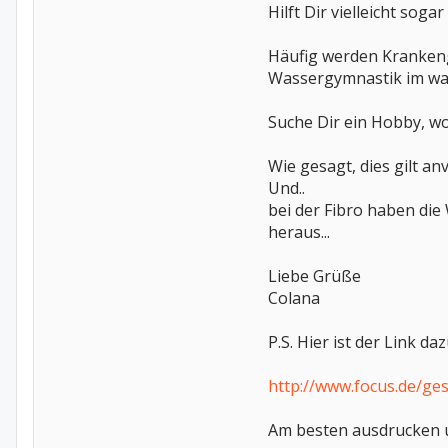
Hilft Dir vielleicht sog
Häufig werden Krankengy
Wassergymnastik im war
Suche Dir ein Hobby, w
Wie gesagt, dies gilt an
Und..
bei der Fibro haben die
heraus...
Liebe Grüße
Colana
P.S. Hier ist der Link daz
http://www.focus.de/ge
Am besten ausdrucken 