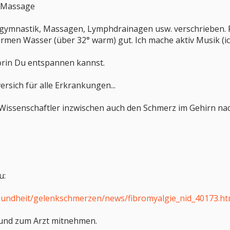
ar Massage
mnastik, Massagen, Lymphdrainagen usw. verschrieben. Find
men Wasser (über 32° warm) gut. Ich mache aktiv Musik (ic
orin Du entspannen kannst.
versich für alle Erkrankungen...
 Wissenschaftler inzwischen auch den Schmerz im Gehirn nac
u:
sundheit/gelenkschmerzen/news/fibromyalgie_nid_40173.ht
und zum Arzt mitnehmen.