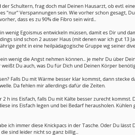
er Schultern, frag doch mal Deinen Hausarzt, ob evtl. eine
es "nur" Verspannungen sein. Wie vorher schon gesagt, Du m
orher, dass es zu 90% die Fibro sein wird...
ein wenig Egoismus entwickeln müssen, damit es Dir und dam
rdings sind schon 2 ausser Haus (mit denen war ich gut 13 Ja
t 5jährige geht in eine heilpädagogische Gruppe wg seiner di
ir ein wenig die Angst nehmen können... je mehr Du über De
 weißt Du auch, was Du für Dich und Deinen Körper benötig
sen? Falls Du mit Wärme besser klar kommst, dann stecke d
welle. Da fehlen mir allerdings dafür die Zeiten.
r 2 h ins Eisfach, falls Du mit Kälte besser zurecht kommst
iese ins Eisfach legen und bei Bedarf herausholen. Kühlen gu
habe ich immer diese Knickpacs in der Tasche. Oder Du läss
e sind leider nicht so ganz billig...