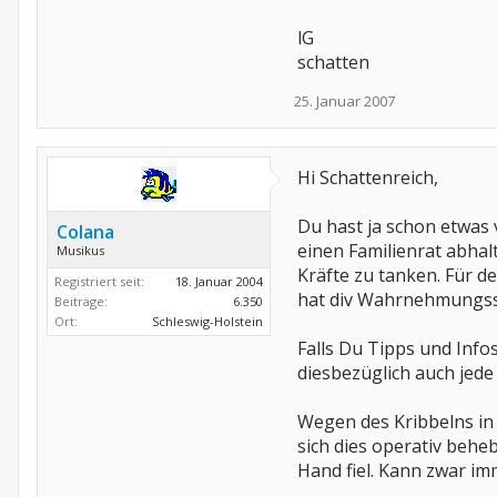
lG
schatten
25. Januar 2007
Hi Schattenreich,
Du hast ja schon etwas 
Colana
einen Familienrat abha
Musikus
Kräfte zu tanken. Für d
Registriert seit:
18. Januar 2004
hat div Wahrnehmungss
Beiträge:
6.350
Ort:
Schleswig-Holstein
Falls Du Tipps und Inf
diesbezüglich auch jede
Wegen des Kribbelns in
sich dies operativ behe
Hand fiel. Kann zwar i