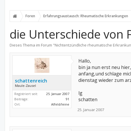
Foren
Erfahrungsaustausch: Rheumatische Erkrankungen
die Unterschiede von 
Dieses Thema im Forum "
Nichtentzündliche rheumatische Erkranku
Hallo,
bin ja nun erst neu hier
anfang,und schlage mich
dienstag wieder zum arz
schattenreich
Maule-Zausel
lg
Registriert seit:
25. Januar 2007
schatten
Beiträge:
91
Ort:
Alfeld/leine
25. Januar 2007