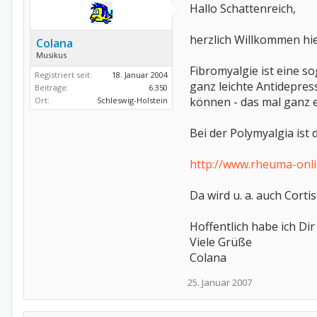
Hallo Schattenreich,
herzlich Willkommen hie
Colana
Musikus
Fibromyalgie ist eine s
Registriert seit:
18. Januar 2004
ganz leichte Antidepres
Beiträge:
6.350
können - das mal ganz e
Ort:
Schleswig-Holstein
Bei der Polymyalgia ist 
http://www.rheuma-onli
Da wird u. a. auch Corti
Hoffentlich habe ich Di
Viele Grüße
Colana
25. Januar 2007