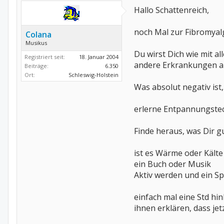
Hallo Schattenreich,
noch Mal zur Fibromyalg
Colana
Musikus
Du wirst Dich wie mit a
Registriert seit:
18. Januar 2004
andere Erkrankungen au
Beiträge:
6.350
Ort:
Schleswig-Holstein
Was absolut negativ ist, 
erlerne Entpannungste
Finde heraus, was Dir gu
ist es Wärme oder Kälte
ein Buch oder Musik
Aktiv werden und ein S
einfach mal eine Std hin
ihnen erklären, dass jetz