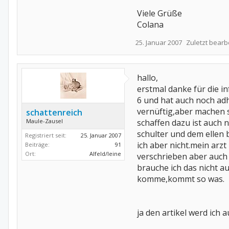
Viele Grüße
Colana
25. Januar 2007
Zuletzt bearb
hallo,
erstmal danke für die i
6 und hat auch noch ad
vernüftig,aber machen s
schattenreich
Maule-Zausel
schaffen dazu ist auch 
schulter und dem ellen 
Registriert seit:
25. Januar 2007
ich aber nicht.mein arz
Beiträge:
91
Ort:
Alfeld/leine
verschrieben aber auch d
brauche ich das nicht au
komme,kommt so was.
ja den artikel werd ic