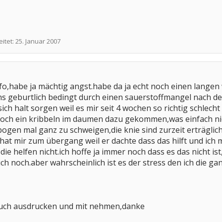
eitet:
25. Januar 2007
nfo,habe ja mächtig angst.habe da ja echt noch einen langen
hs geburtlich bedingt durch einen sauerstoffmangel nach d
ich halt sorgen weil es mir seit 4 wochen so richtig schlech
noch ein kribbeln im daumen dazu gekommen,was einfach nich
bogen mal ganz zu schweigen,die knie sind zurzeit erträglic
t hat mir zum übergang weil er dachte dass das hilft und ich
ie helfen nicht.ich hoffe ja immer noch dass es das nicht is
ch noch.aber wahrscheinlich ist es der stress den ich die ga
h auch ausdrucken und mit nehmen,danke