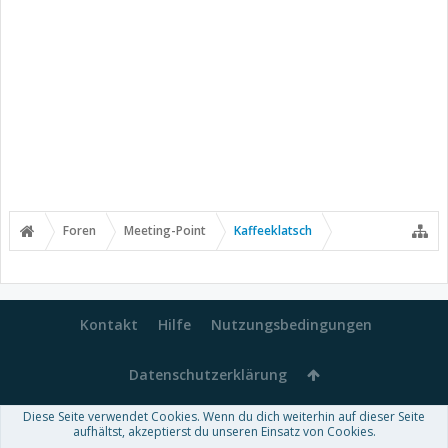
Foren
Meeting-Point
Kaffeeklatsch
Kontakt
Hilfe
Nutzungsbedingungen
Datenschutzerklärung
Diese Seite verwendet Cookies. Wenn du dich weiterhin auf dieser Seite
Forum software by XenForo™
aufhältst, akzeptierst du unseren Einsatz von Cookies.
-
Deutsch von xenDach