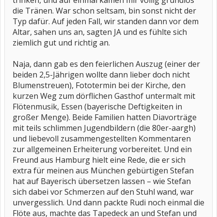
trinken, und auf einmal kamen mir völlig grundlos
die Tränen. War schon seltsam, bin sonst nicht der
Typ dafür. Auf jeden Fall, wir standen dann vor dem
Altar, sahen uns an, sagten JA und es fühlte sich
ziemlich gut und richtig an.
Naja, dann gab es den feierlichen Auszug (einer der
beiden 2,5-Jährigen wollte dann lieber doch nicht
Blumenstreuen), Fototermin bei der Kirche, den
kurzen Weg zum dörflichen Gasthof untermalt mit
Flötenmusik, Essen (bayerische Deftigkeiten in
großer Menge). Beide Familien hatten Diavorträge
mit teils schlimmen Jugendbildern (die 80er-aargh)
und liebevoll zusammengestellten Kommentaren
zur allgemeinen Erheiterung vorbereitet. Und ein
Freund aus Hamburg hielt eine Rede, die er sich
extra für meinen aus München gebürtigen Stefan
hat auf Bayerisch übersetzen lassen – wie Stefan
sich dabei vor Schmerzen auf den Stuhl wand, war
unvergesslich. Und dann packte Rudi noch einmal die
Flöte aus, machte das Tapedeck an und Stefan und