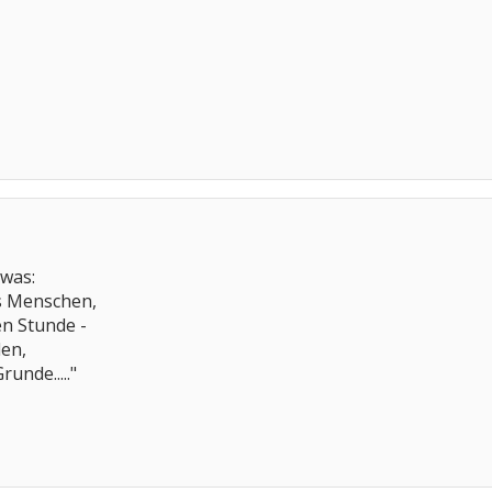
 was:
es Menschen,
en Stunde -
len,
runde....."