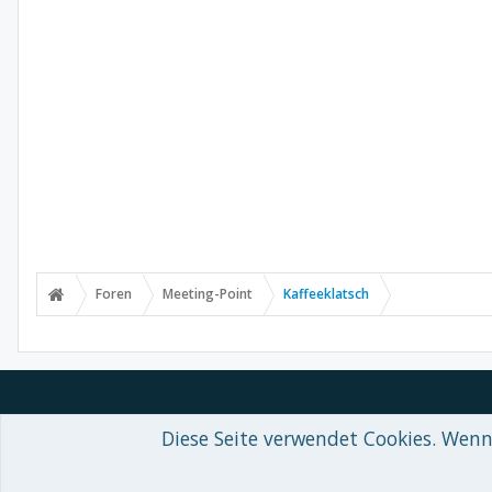
Foren
Meeting-Point
Kaffeeklatsch
Diese Seite verwendet Cookies. Wenn 
Forum software by XenForo™
© 2010-2018 XenForo Ltd.
-
Deutsch von
Some XenForo functionality crafted by
Audentio Design
.
Theme designed by
ThemeHouse
.