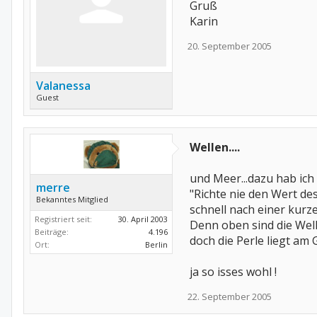
Gruß
Karin
20. September 2005
Valanessa
Guest
Wellen....
und Meer...dazu hab ich
merre
"Richte nie den Wert d
Bekanntes Mitglied
schnell nach einer kurz
Registriert seit:
30. April 2003
Denn oben sind die Wel
Beiträge:
4.196
doch die Perle liegt am G
Ort:
Berlin
ja so isses wohl !
22. September 2005