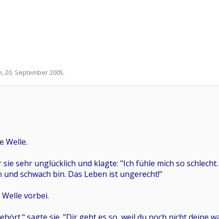
n
,
20. September 2005
.
e Welle.
 sie sehr unglücklich und klagte: "Ich fühle mich so schlech
n und schwach bin. Das Leben ist ungerecht!"
 Welle vorbei.
hört." sagte sie. "Dir geht es so, weil du noch nicht deine w