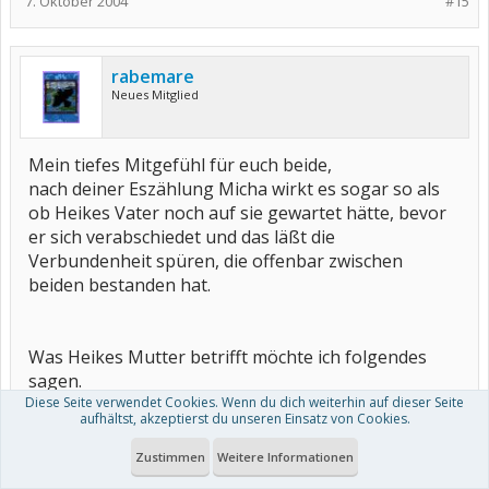
7. Oktober 2004
#15
rabemare
Neues Mitglied
Mein tiefes Mitgefühl für euch beide,
nach deiner Eszählung Micha wirkt es sogar so als
ob Heikes Vater noch auf sie gewartet hätte, bevor
er sich verabschiedet und das läßt die
Verbundenheit spüren, die offenbar zwischen
beiden bestanden hat.
Was Heikes Mutter betrifft möchte ich folgendes
sagen.
Diese Seite verwendet Cookies. Wenn du dich weiterhin auf dieser Seite
aufhältst, akzeptierst du unseren Einsatz von Cookies.
Abgesehen davon, dass Abstand jetzt wohl am
sinnvollsten scheint, empfinde ich auf Grund deiner
Zustimmen
Weitere Informationen
Erzählung vorsichtig ausgedrückt grenzenlose